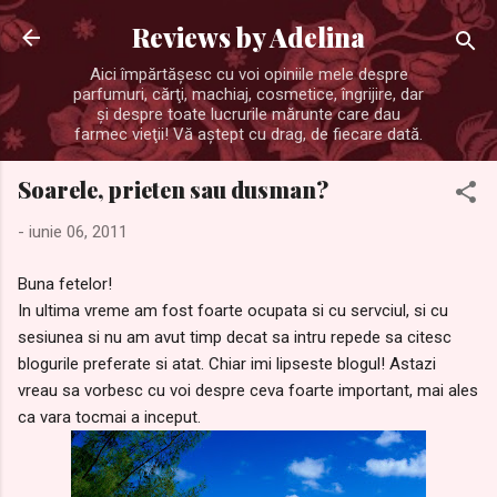
Treceți la conținutul principal
Reviews by Adelina
Aici împărtăşesc cu voi opiniile mele despre
parfumuri, cărţi, machiaj, cosmetice, îngrijire, dar
şi despre toate lucrurile mărunte care dau
farmec vieţii! Vă aştept cu drag, de fiecare dată.
Soarele, prieten sau dusman?
-
iunie 06, 2011
Buna fetelor!
In ultima vreme am fost foarte ocupata si cu servciul, si cu
sesiunea si nu am avut timp decat sa intru repede sa citesc
blogurile preferate si atat. Chiar imi lipseste blogul! Astazi
vreau sa vorbesc cu voi despre ceva foarte important, mai ales
ca vara tocmai a inceput.