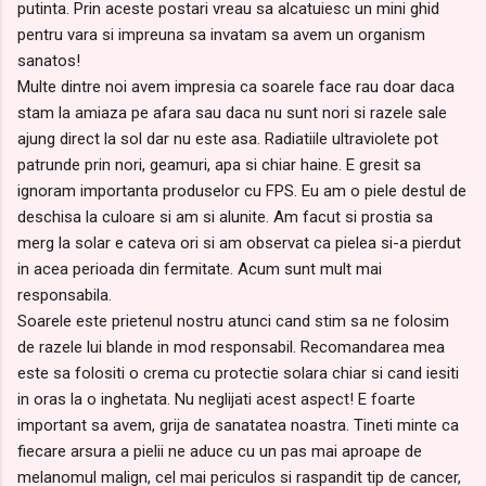
putinta. Prin aceste postari vreau sa alcatuiesc un mini ghid
pentru vara si impreuna sa invatam sa avem un organism
sanatos!
Multe dintre noi avem impresia ca soarele face rau doar daca
stam la amiaza pe afara sau daca nu sunt nori si razele sale
ajung direct la sol dar nu este asa. Radiatiile ultraviolete pot
patrunde prin nori, geamuri, apa si chiar haine. E gresit sa
ignoram importanta produselor cu FPS. Eu am o piele destul de
deschisa la culoare si am si alunite. Am facut si prostia sa
merg la solar e cateva ori si am observat ca pielea si-a pierdut
in acea perioada din fermitate. Acum sunt mult mai
responsabila.
Soarele este prietenul nostru atunci cand stim sa ne folosim
de razele lui blande in mod responsabil. Recomandarea mea
este sa folositi o crema cu protectie solara chiar si cand iesiti
in oras la o inghetata. Nu neglijati acest aspect! E foarte
important sa avem, grija de sanatatea noastra. Tineti minte ca
fiecare arsura a pielii ne aduce cu un pas mai aproape de
melanomul malign, cel mai periculos si raspandit tip de cancer,