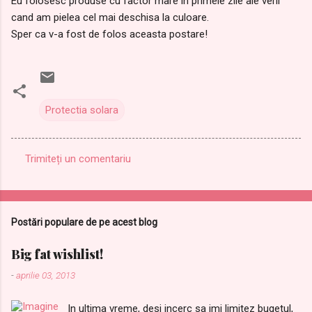
Eu folosesc produse cu factor mare in primele zile ale verii
cand am pielea cel mai deschisa la culoare.
Sper ca v-a fost de folos aceasta postare!
Protectia solara
Trimiteți un comentariu
C
o
m
Postări populare de pe acest blog
e
n
Big fat wishlist!
t
-
aprilie 03, 2013
a
In ultima vreme, desi incerc sa imi limitez bugetul,
r