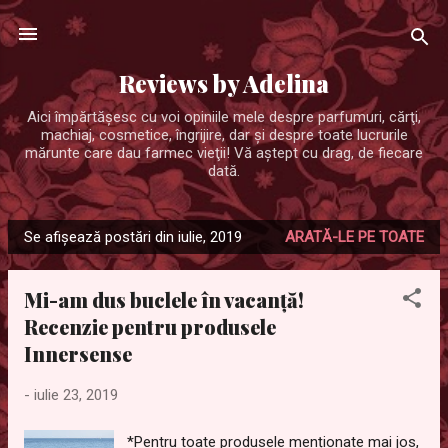
Treceți la conținutul principal
Reviews by Adelina
Aici împărtăşesc cu voi opiniile mele despre parfumuri, cărţi,
machiaj, cosmetice, îngrijire, dar şi despre toate lucrurile
mărunte care dau farmec vieţii! Vă aştept cu drag, de fiecare
dată.
Se afișează postări din iulie, 2019
ARATĂ-LE PE TOATE
P
o
Mi-am dus buclele în vacanță!
s
Recenzie pentru produsele
t
Innersense
ă
r
-
iulie 23, 2019
i
*Pentru toate produsele menționate mai jos,