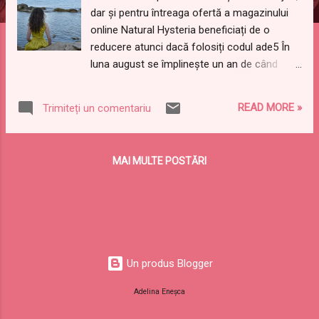
dar și pentru întreaga ofertă a magazinului
online Natural Hysteria beneficiați de o
reducere atunci dacă folosiți codul ade5 În
luna august se împlinește un an de când
urmez metoda ”curly girl” pentru îngrijirea
părului. Pe scurt, am scos din rutina mea
READ MORE »
Trimiteți un comentariu
toate produsele care conțin sulfați, silicon,
alcool, derivați din petrol sau uleiuri
saponificate. De asemenea, am învățat să
MAI MULTE POSTĂRI
îmi respect buclele naturale și să fac tot
posibilul să arate cât mai bine. În toată
această perioadă am încercat diverse
produse până să ajung la ceea ce mi se
potrivește. Anul acesta am luat și în vacanță
produsele pe care le folosesc și vă
Un produs Blogger
povestesc cum s-au comportat în raport cu
apa sărată și soarele arzător al Greciei. Am
Adelina Eneșca
început cu pași mici, cu un șampon