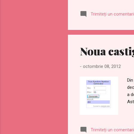
Trimiteți un comentar
Noua casti
-
octombrie 08, 2012
Din
dec
a d
Ast
Trimiteți un comentar