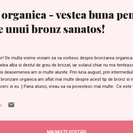
organica - vestea buna pe
e unui bronz sanatos!
r! De multa vreme vroiam sa va vorbesc despre bronzarea organica
ielea alba si destul de greu de brozat, iar solarul chiar nu ma tentea
si deasemenea am si multe alunite. Prin luna august, prin intermediul
 bronzare organica am aflat mai multe despre acest tip de bronz si
incerc si eu :) Pana atunci, vreau sa va povestesc mai multe: Ce est
bronzul organic reprezinta cea mai sanatoasa metoda de a obtine mul
u ca se bazeaza pe DHA - ingredientul principal din toate solutiile d
iu
rimul strat de celule al epidermei. Interactiunea dintre DHA si aminoaci
lorarea primului strat de celule, obtinandu-se astfel delicioasa culoa
ulverizeaz...
MAI MULTE POSTĂRI