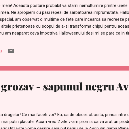
 mele! Aceasta postare probabil va starni nemultumire printre unele d
a mea. Ne apropiem cu pasi repezi de sarbatoarea imprumutata, Hallo
special, am observat o multime de fete care incearca sa recreeze per
 altele prietenoase cu scopul de a-si transforma chipul pentru acea
nu am neaparat ceva impotriva Halloweenului desi mi se pare ca in ti
noi, romanii ar trebui sa renuntam sa mai adoptam sarbatori care nu
Halloween este o sărbătoare de origine celtică , preluată astăzi de m
iu
ea răspândindu-se în secolul al XIX-lea prin intermediul imigranților ir
 este sărbătorită în noaptea de 31 octombrie , deși în unele țări data
uedia este săr...
grozav - sapunul negru A
a dragelor! Ce mai faceti voi? Eu, ca de obicei, obosita, prinsa intre d
 mai putin placute. Acum vreo 2 zile v-am promis ca va arat un pro
ragostit! Este vorba despre sapunul negru de la Avon din gama Plane