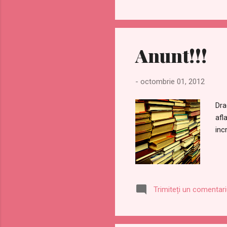
Anunt!!!
-
octombrie 01, 2012
Dra
afl
inc
Trimiteți un comentar