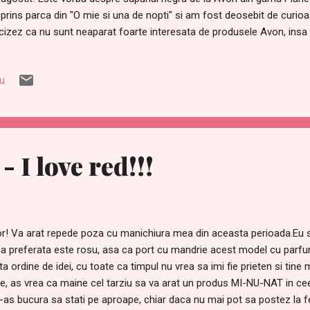
prins parca din "O mie si una de nopti" si am fost deosebit de curioas
cizez ca nu sunt neaparat foarte interesata de produsele Avon, insa
tul de mult. Sa revenim la acest sapun. Dintotdeauna mi-au placut ar
ilie si tamaie, aromate precut dulciurile turcesti. Ei bine, acest sapun
iu
turile si sa ma faca sa ma simt ca intr-un centru SPA. Poate ca sunt 
prea incantate de culoarea nu prea apetisanta, insa pe mine chiar nu 
eciat inovatia intotdeauna. Cum a fost experienta mea? In ceea ce priv
- I love red!!!
r! Va arat repede poza cu manichiura mea din aceasta perioada.Eu s
 preferata este rosu, asa ca port cu mandrie acest model cu parfum
lta ordine de idei, cu toate ca timpul nu vrea sa imi fie prieten si tin
te, as vrea ca maine cel tarziu sa va arat un produs MI-NU-NAT in ceea
-as bucura sa stati pe aproape, chiar daca nu mai pot sa postez la fe