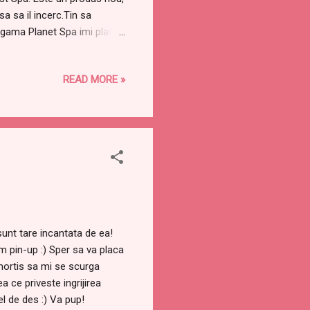
a sa il incerc.Tin sa
 gama Planet Spa imi place
omele orientale, cu iz de
 a reusit sa imi trezeasca
READ MORE »
unele dintre voi care nu ati
m-a deranjat, dimpotriva, am
este ritual...
unt tare incantata de ea!
 pin-up :) Sper sa va placa
e mortis sa mi se scurga
 ce priveste ingrijirea
l de des :) Va pup!