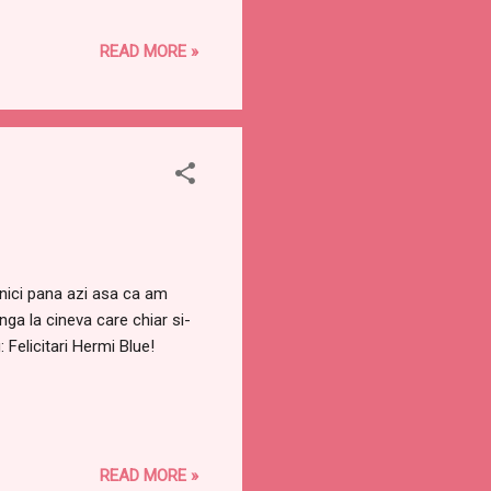
READ MORE »
 nici pana azi asa ca am
ga la cineva care chiar si-
Felicitari Hermi Blue!
READ MORE »