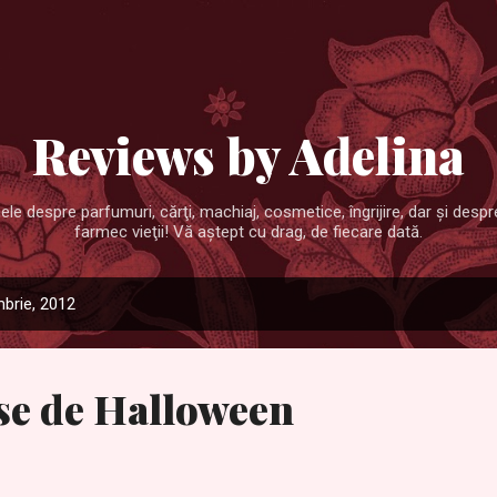
Treceți la conținutul principal
Reviews by Adelina
ele despre parfumuri, cărţi, machiaj, cosmetice, îngrijire, dar şi desp
farmec vieţii! Vă aştept cu drag, de fiecare dată.
mbrie, 2012
se de Halloween