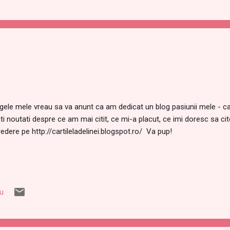
gele mele vreau sa va anunt ca am dedicat un blog pasiunii mele - car
ati noutati despre ce am mai citit, ce mi-a placut, ce imi doresc sa cite
redere pe http://cartileladelinei.blogspot.ro/ Va pup!
iu