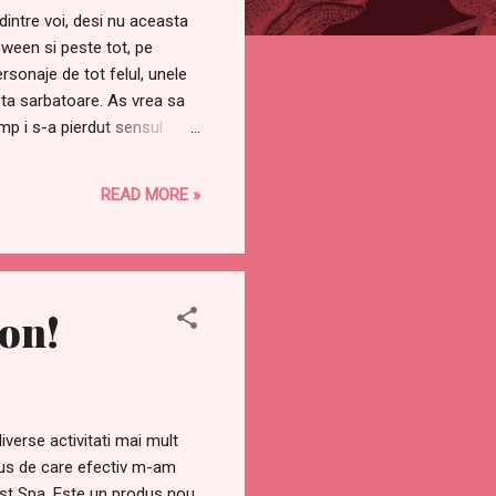
intre voi, desi nu aceasta
ween si peste tot, pe
sonaje de tot felul, unele
sta sarbatoare. As vrea sa
mp i s-a pierdut sensul
 ne reprezinta. Conform
ulte popoare din lumea
READ MORE »
landezi din Statele Unite ale
 sărbătorii variază — de
von!
iverse activitati mai mult
dus de care efectiv m-am
st Spa. Este un produs nou,