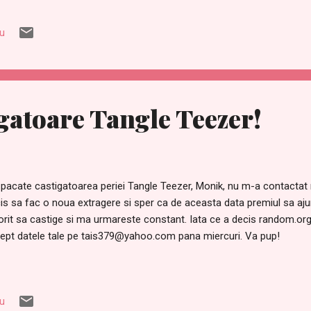
iu
gatoare Tangle Teezer!
 pacate castigatoarea periei Tangle Teezer, Monik, nu m-a contactat
is sa fac o noua extragere si sper ca de aceasta data premiul sa ajun
orit sa castige si ma urmareste constant. Iata ce a decis random.org: 
ept datele tale pe tais379@yahoo.com pana miercuri. Va pup!
iu