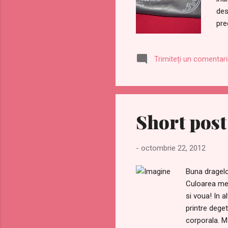
des
pre
des
van
Trimiteți un comentar
sim
fi 
apr
Short post 
-
octombrie 22, 2012
Buna dragelo
Culoarea mea
si voua! In a
printre dege
corporala. M