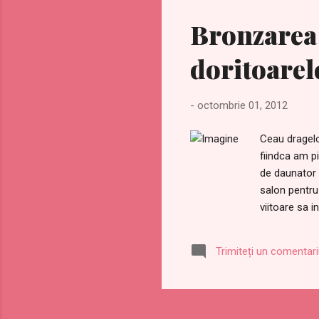
Bronzarea 
doritoarel
-
octombrie 01, 2012
Ceau dragelo
fiindca am p
de daunator 
salon pentru
viitoare sa 
primul rand 
De ce? Pentr
Trimiteți un comentar
patrunde in p
genereaza co
Produsul se p