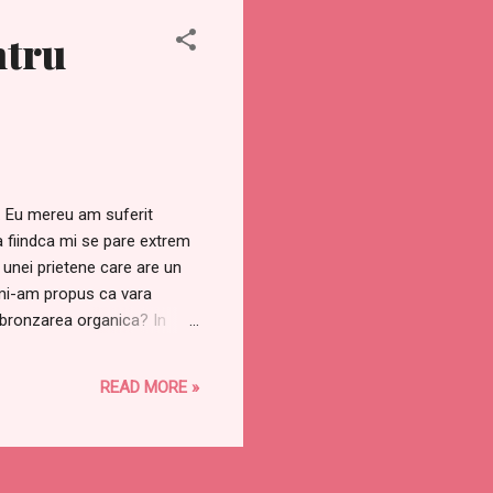
ntru
. Eu mereu am suferit
za fiindca mi se pare extrem
 unei prietene care are un
 mi-am propus ca vara
e bronzarea organica? In
t-ravnita culoare aramie.
e bronzare, un ketozahar ce
READ MORE »
zii de la suprafata pielii
re ciocolatie a bronzului.