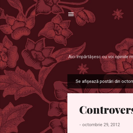
Aici împărtăşesc cu voi opiniile m
Se afișează postări din octo
P
o
s
Controver
t
ă
r
-
octombrie 29, 2012
i