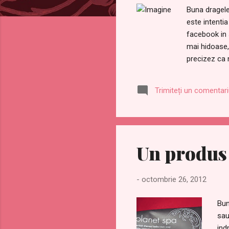
Buna dragele
este intenti
facebook in 
mai hidoase,
precizez ca 
adevarat si 
Wikipedia : 
Trimiteți un comentar
occidentală, 
Americii . Ea
exemplu, în S
Un produs 
-
octombrie 26, 2012
Bun
sau
ind