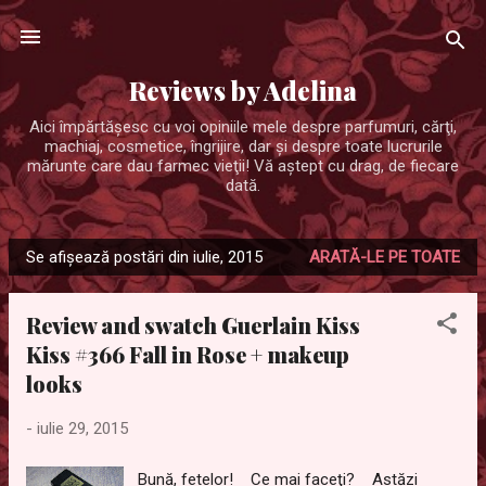
Treceți la conținutul principal
Reviews by Adelina
Aici împărtăşesc cu voi opiniile mele despre parfumuri, cărţi,
machiaj, cosmetice, îngrijire, dar şi despre toate lucrurile
mărunte care dau farmec vieţii! Vă aştept cu drag, de fiecare
dată.
Se afișează postări din iulie, 2015
ARATĂ-LE PE TOATE
P
o
Review and swatch Guerlain Kiss
s
Kiss #366 Fall in Rose + makeup
t
looks
ă
r
-
iulie 29, 2015
i
Bună, fetelor! Ce mai faceţi? Astăzi