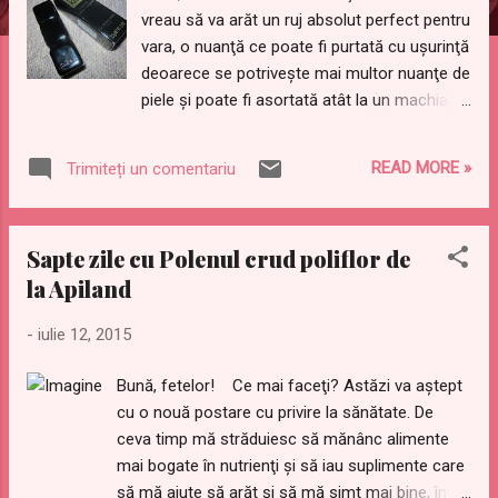
vreau să va arăt un ruj absolut perfect pentru
vara, o nuanţă ce poate fi purtată cu uşurinţă
deoarece se potriveşte mai multor nuanţe de
piele şi poate fi asortată atât la un machiaj
smokey eyes, cât şi la ceva natural, de zi. Nu
va mai ţin în suspans şi va dezvălui secretul:
READ MORE »
Trimiteți un comentariu
este vorba despre Guerlain Kiss Kiss în
nuanţă #366 Fall în Rose. Nu-i aşa că numele
este tare frumos? Parcă face trimitere la
Sapte zile cu Polenul crud poliflor de
"Fall în Love", la senzaţia aceea de fluturi în
la Apiland
stomac, când visezi cu ochii deschişi şi
dansezi singură prin camera, chiar dacă
-
iulie 12, 2015
muzica o auzi doar în sufletul tău. Hello, girls!
Today I want to show you the perfect
Bună, fetelor! Ce mai faceţi? Astăzi va aştept
lipstick for summer, a shade wich you can
cu o nouă postare cu privire la sănătate. De
easily pair with a smokey eye, or wear it with
ceva timp mă străduiesc să mănânc alimente
a natural, dewy makeup. I won't keep the
mai bogate în nutrienţi şi să iau suplimente care
secret too much, so I will tell you that the
să mă ajute să arăt şi să mă simt mai bine, într-