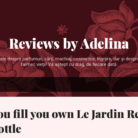
Treceți la conținutul principal
Reviews by Adelina
ele despre parfumuri, cărţi, machiaj, cosmetice, îngrijire, dar şi desp
farmec vieţii! Vă aştept cu drag, de fiecare dată.
u fill you own Le Jardin R
ttle