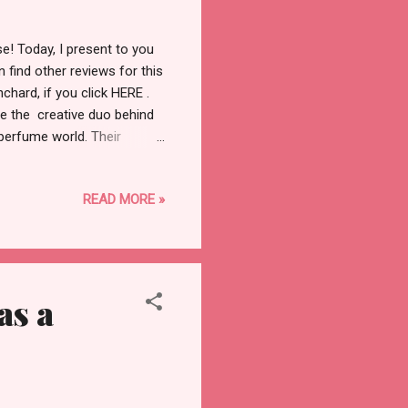
e! Today, I present to you
find other reviews for this
nchard, if you click HERE .
e the creative duo behind
perfume world. Their
l today are told through
 Les Whites line. Secrets
READ MORE »
h, the Red City, in which
iend of mine about orange
as a