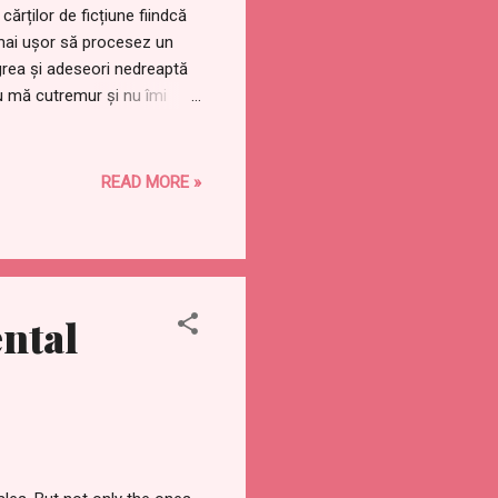
ărților de ficțiune fiindcă
 mai ușor să procesez un
grea și adeseori nedreaptă
lu mă cutremur și nu îmi
mărturie a Faridei Khalaf, o
tea Faridei" este scrisă ca
i Farida. Citind această
READ MORE »
SIS ...
ntal