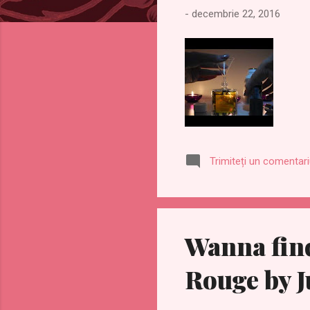
-
decembrie 22, 2016
Trimiteți un comentar
Wanna find
Rouge by J