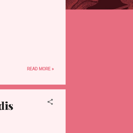
READ MORE »
dis