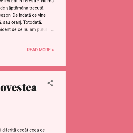
e îmi bat în ferestre. Nu mă
ase de săptămâna trecută.
sezon. De îndată ce vine
 sau oranj. Totodată,
vident de ce nu am putut sa
nd niște adevărate
undă rotunjimile aurii.
READ MORE »
elegant și totodată practic.
 oprit la Two Parisian și
Povestea
i diferită decât ceea ce