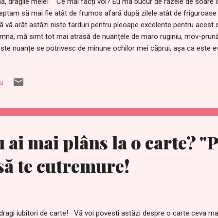
ă, dragile mele! Ce mai facți voi? Eu ma bucur de razele de soare c
eptam să mai fie atât de frumos afară după zilele atât de friguro
ă vă arăt astăzi niste farduri pentru pleoape excelente pentru acest 
mna, mă simt tot mai atrasă de nuanțele de maro ruginiu, mov-prună,
ste nuanțe se potrivesc de minune ochilor mei căprui, așa ca este e
rezist celor două palete de farduri cu două culori de la Guerlain. Fii
nțuzoaice, ambele palete vin într-un săculeț de catifea menit să le asc
iu
care paletă are o oglindă si un aplicator. Ambalajul este deosebit de 
asigur că toate combinațiile de nuanțe sunt ispititoare, însă eu m-am
 Spicy. Înaint...
 ai mai plâns la o carte? "
 să te cutremure!
dragi iubitori de carte! Vă voi povesti astăzi despre o carte ceva ma