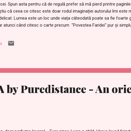
cei. Spun asta pentru că de regulă prefer să mă pierd printre paginile c
știu că ceea ce citesc este doar rodul imaginației autorului îmi este
delicat. Lumea este un loc unde viața câteodată poate sa fie foarte 
 iar atunci când citesc o carte precum "Povestea Faridei" pur și simp
mire săptămâni întregi. De ce? Pentru ca această carte este povestea-
mană ce a trăit un adevărat infern, fiind răpită de către ISIS. "Poves
iu
u ajutorul jurnalistei Andrea C. Hoffman care a cules memoriile tinere
les mai bine cât de greu le este oamenilor care trăiesc în tările unde I
by Puredistance - An orie