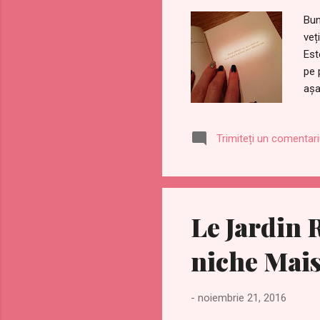
Bun
veț
Est
pe 
așa
Din
se 
Trimiteți un comentar
gra
înț
se 
Le Jardin R
niche Mais
-
noiembrie 21, 2016