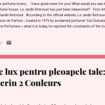
r perfume lovers, I have great news for you! What would you say if 
fume house Le Jardin Retrouvé has just been relaunched? First, let
Jardin Retrouvé . According to the official website, Le Jardin Retrouv
son de Parfum , created in 1975 by acclaimed perfumer Yuri Guts
he Perfumery » what it is today, he rejected the constraints of the 
ustry in pursuit of creative freedom and the finest ingredients. In 201
nvented Le Jardin Retrouvé, while preserving Yuri’s delicate formulas.
iu
opinion, any perfume should only be created if the perfumer puts a 
redients. Perfume should be emotion, memories,love, even sadness or
express only happines, but it has to make you knees weak an...
e lux pentru pleoapele tale
crin 2 Couleurs