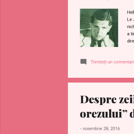
Hel
Le 
nic
a t
dir
Gal
per
Trimiteți un comentar
eas
kin
unf
Despre zei
orezului” 
-
noiembrie 28, 2016