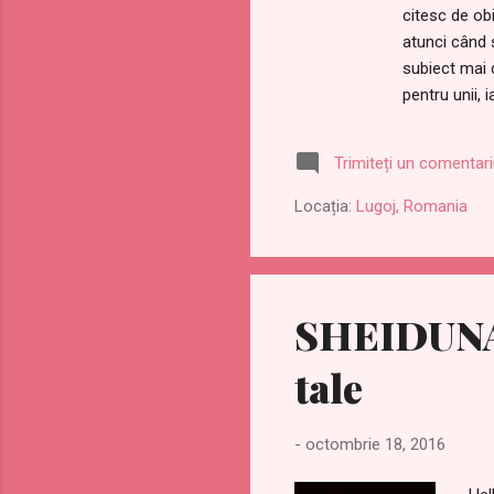
citesc de obi
atunci când 
subiect mai 
pentru unii,
revin din ui
tânără musul
Trimiteți un comentar
un jurnal, c
carte am înțe
Locația:
Lugoj, Romania
SHEIDUNA 
tale
-
octombrie 18, 2016