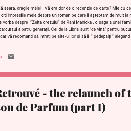
ă seara, dragile mele! Vă era dor de o recenzie de carte? Mie cu cer
i citi impresiile mele despre un roman pe care îl așteptam de mult la m
e vorba despre ”Zeița orezului” de Rani Manicka , o saga a unei famili
parcursul a patru generații. Cei de la Libris sunt ”de vină” pentru bucur
dar vă recomand să intrați pe site-ul lor și să îi ” pedepsiți ” alegând s
totdeauna m-au atras genul acesta de cărți , în paginile cărora se țe
crea un fir narativ deopotrivă amețitor cât și captivant. În ”Zeița ore
iu
vitează în jurul lui Lakshmi (în religia hindusă Lakshmi este numele zei
elepciunii și destinului, uneori și a norocului, frumuseții și fertilității.)
căsătorește cu un bărbat ales...
etrouvé - the relaunch of t
on de Parfum (part I)