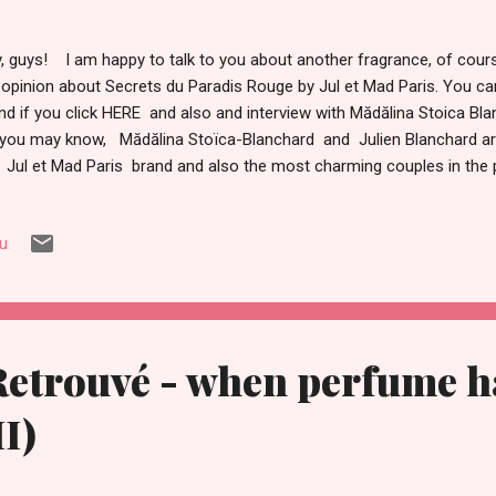
, guys! I am happy to talk to you about another fragrance, of cours
opinion about Secrets du Paradis Rouge by Jul et Mad Paris. You can 
nd if you click HERE and also and interview with Mădălina Stoica Bla
you may know, Mădălina Stoïca-Blanchard and Julien Blanchard ar
 Jul et Mad Paris brand and also the most charming couples in the 
cious and romantic moments, from their first encounter in Paris unti
ir fragrances belonging either to The Classic Collection or oriental
iu
Paradis Rouge symbolizes Julien and Mădălina ' s love for Marrakes
y spent their honeymoon. About a month ago, I was talking to a fr
...
Retrouvé - when perfume h
II)