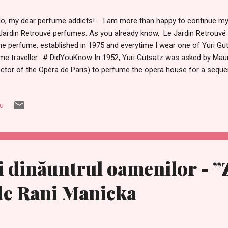
lo, my dear perfume addicts! I am more than happy to continue my
Jardin Retrouvé perfumes. As you already know, Le Jardin Retrouvé 
he perfume, established in 1975 and everytime I wear one of Yuri Gutsa
ime traveller. # DidYouKnow In 1952, Yuri Gutsatz was asked by Ma
ector of the Opéra de Paris) to perfume the opera house for a sequ
antes", a lavish opera presentation by Rameau. There is certanly a vi
fumes, but at the same time, the scents are suitable for modern tim
iu
ily call them classics. Cuir de Russie I have always been very fo
d of melancholic. I think true beauty always has a little bit of sadnes
orgettable. When I first smelled Cuir de Russ...
i dinăuntrul oamenilor - ”
de Rani Manicka