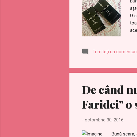
Bun
așt
O s
toa
ace
le 
fra
Trimiteți un comentar
Fie
Vă 
Two
De când nu
Faridei" o
-
octombrie 30, 2016
Bună seara, 