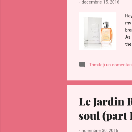
-
decembrie 15, 2016
Hey
my 
bra
As 
the
pre
the
Trimiteți un comentar
du 
the
blos
Le Jardin 
soul (part 
-
noiembrie 30, 2016