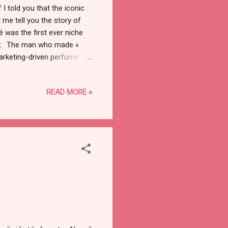
I told you that the iconic
 me tell you the story of
é was the first ever niche
atz. The man who made «
marketing-driven perfume
6, his son and his family
 Isn ’t that wonderful? In
READ MORE »
piece of his soul among the
 grief, it is not supposed
: