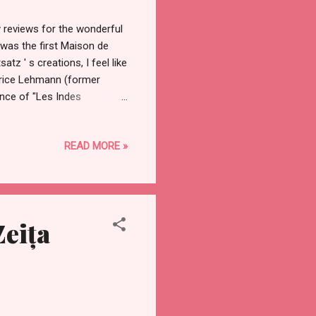
 reviews for the wonderful
was the first Maison de
tz ' s creations, I feel like
urice Lehmann (former
ence of "Les Indes
ntage vibe to all the seven
es. In other words, you can
READ MORE »
nd of perfumes that are
s in order to make it
Zeița