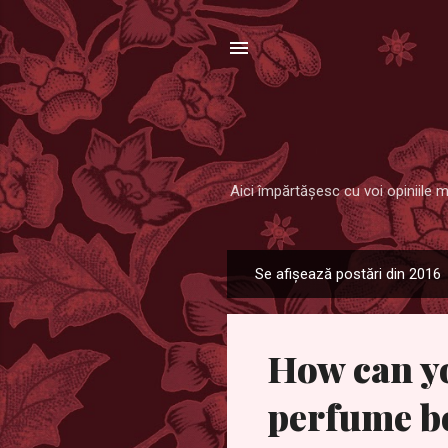
Aici împărtăşesc cu voi opiniile m
Se afișează postări din 2016
P
o
s
How can yo
t
ă
perfume bo
r
i