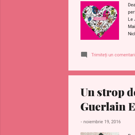
Dea
per
Le 
Mai
Nic
ind
rei
Trimiteți un comentar
my 
ing
to 
Un strop d
Guerlain E
-
noiembrie 19, 2016