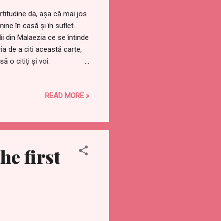
titudine da, așa că mai jos
ine în casă și în suflet.
i din Malaezia ce se întinde
ia de a citi această carte,
ă o citiți și voi.
s mai multe povești spre a
zului” , subiectul
READ MORE »
ței bogăției, luminii,
 o tânără care la doar 14 ani
he first