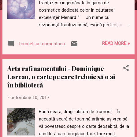
franţuzesc îngemănate în gama de
cosmetice dedicată celor în căutarea
excelenţei: Menard .” Un nume cu
rezonanţă franţuzească, evocă perfecţiunea
în sectorul exclusivist al cosmeticelor nu
doar în Europa, ci în toată lumea. “Mergi
READ MORE »
Trimiteți un comentariu
acasă plin de mândrie”, proverbul japonez
după care se ghidează compania, are o
semnificaţie aparte: Menard s-a născut cu
Arta rafinamentului - Dominique
spirit francez, dar s-a format şi a crescut în
Loreau, o carte pe care trebuie să o ai
Ţara Soarelui Răsare. În Japonia, Menard
în bibliotecă
este sinonimul excelenţei în domeniul
cosmeticii şi culturii activând în sfere ce
-
octombrie 10, 2017
completează conceptul de frumuseţe
desăvârşită: centrul de well-being Menard
Bună seara, dragi iubitori de frumos! În
Aoyama Resort şi Museul de Artă Menard.
această seară de toamnă arămie aș vrea să
În completarea acestui spirit al excelenţei,
vă povestesc despre o carte deosebită, de la
Institutul Menard, situat în epicentrul luxului
o editură care îmi place tare, tare mult.
parizian: Place Vendome, oferă o experienţă