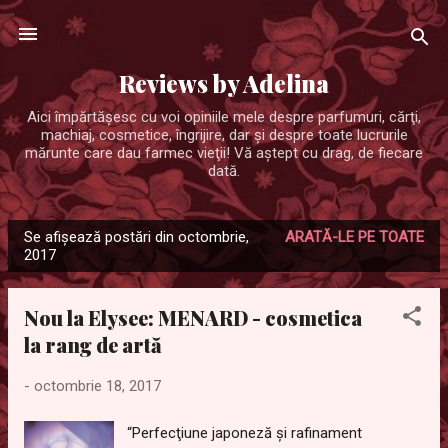
Treceți la conținutul principal
Reviews by Adelina
Aici împărtăşesc cu voi opiniile mele despre parfumuri, cărţi,
machiaj, cosmetice, îngrijire, dar şi despre toate lucrurile
mărunte care dau farmec vieţii! Vă aştept cu drag, de fiecare
dată.
Se afișează postări din octombrie,
ARATĂ-LE PE TOATE
P
2017
o
s
Nou la Elysee: MENARD - cosmetica
t
la rang de artă
ă
r
-
octombrie 18, 2017
i
“Perfecţiune japoneză şi rafinament