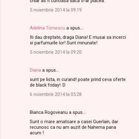
chiar as fi curioasa daca ti-ar placea.
5 noiembrie 2014 la 09:19
Adelina Tomescu
a spus…
Iti dau dreptate, draga Diana! E musai sa incerci
si parfumurile lor! Sunt minunate!
5 noiembrie 2014 la 09:20
Diana
a spus…
sunt pe lista, in curand! poate prind ceva oferte
de black friday! :D
6 noiembrie 2014 la 05:28
Bianca Rogoveanu a spus…
Sunt o mare amatoare a casei Guerlain, dar
recunosc ca nu am auzit de Nahema pana
acum !