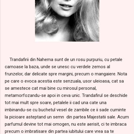
Trandafirii din Nahema sunt de un rosu purpuriu, cu petale
carnoase la baza, unde se unesc cu verdele zemos al
frunzelor, dar delicate spre margini, precum o mangaiere. Nota
pe care o evoca acestia este senzuala, usor uleioasa, cat sa
se amestece cat mai bine cu mirosul personal,
metamorfozandu-se apoi in ceva unic. Trandafirul se deschide
tot mai mult spre soare, petalele ii cad una cate una
imbinandu-se cu buchetul vesel de zambile ce ii sade cuminte
la picioare asteptand un semn din partea Majestatii sale. Acum
parfumul devine tot mai omogen, nu este aerisit, ci te imbraca
precum o imbratisare din partea iubitului care vrea sa te