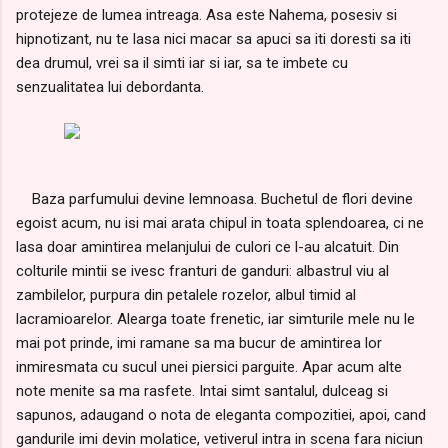
protejeze de lumea intreaga. Asa este Nahema, posesiv si
hipnotizant, nu te lasa nici macar sa apuci sa iti doresti sa iti
dea drumul, vrei sa il simti iar si iar, sa te imbete cu
senzualitatea lui debordanta.
Baza parfumului devine lemnoasa. Buchetul de flori devine
egoist acum, nu isi mai arata chipul in toata splendoarea, ci ne
lasa doar amintirea melanjului de culori ce l-au alcatuit. Din
colturile mintii se ivesc franturi de ganduri: albastrul viu al
zambilelor, purpura din petalele rozelor, albul timid al
lacramioarelor. Alearga toate frenetic, iar simturile mele nu le
mai pot prinde, imi ramane sa ma bucur de amintirea lor
inmiresmata cu sucul unei piersici parguite. Apar acum alte
note menite sa ma rasfete. Intai simt santalul, dulceag si
sapunos, adaugand o nota de eleganta compozitiei, apoi, cand
gandurile imi devin molatice, vetiverul intra in scena fara niciun