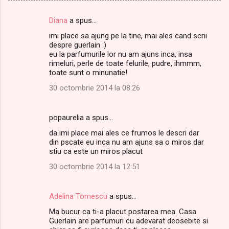
Diana
a spus…
C
imi place sa ajung pe la tine, mai ales cand scrii
o
despre guerlain :)
m
eu la parfumurile lor nu am ajuns inca, insa
rimeluri, perle de toate felurile, pudre, ihmmm,
e
toate sunt o minunatie!
n
30 octombrie 2014 la 08:26
t
a
popaurelia a spus…
r
da imi place mai ales ce frumos le descri dar
i
din pscate eu inca nu am ajuns sa o miros dar
stiu ca este un miros placut
i
30 octombrie 2014 la 12:51
Adelina Tomescu
a spus…
Ma bucur ca ti-a placut postarea mea. Casa
Guerlain are parfumuri cu adevarat deosebite si