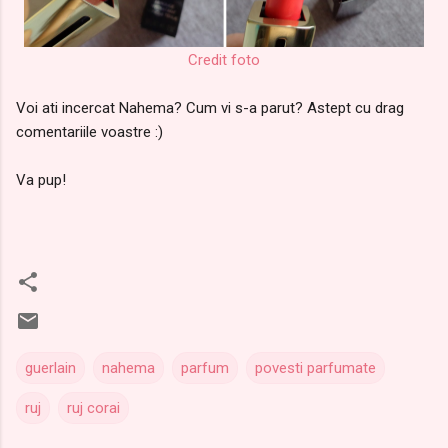
Credit foto
Voi ati incercat Nahema? Cum vi s-a parut? Astept cu drag
comentariile voastre :)
Va pup!
guerlain
nahema
parfum
povesti parfumate
ruj
ruj corai