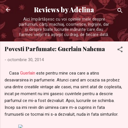
Treceți la conținutul principal
Reviews by Adelina
Aici împărtăşesc cu voi opiniile mele despre
parfumuri, cărţi, machiaj, cosmetice, îngrijire, dar
şi despre toate lucrurile mărunte care dau
farmec vieţii! Vă aştept cu drag, de fiecare dată.
Povesti Parfumate: Guerlain Nahema
-
octombrie 30, 2014
Casa
Guerlain
este pentru mine cea care a atins
desavarsirea in parfumerie. Atunci cand am ocazia sa probez
una dintre creatiile vintage ale casei, ma simt atat de coplesita,
incat pe moment nu imi gasesc cuvintele pentru a descrie
parfumul ce mi-a fost dezvaluit. Apoi, lucrurile se schimba.
Incep sa imi revin din uimirea care m-a cuprins in fata
frumusetii ce tocmai mi s-a dezvaluit, nuda in fata simturilor.