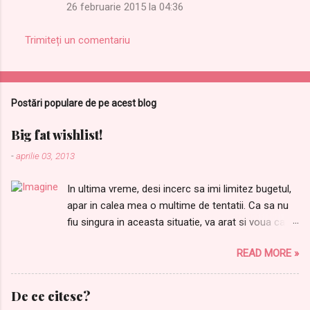
26 februarie 2015 la 04:36
Trimiteți un comentariu
Postări populare de pe acest blog
Big fat wishlist!
-
aprilie 03, 2013
In ultima vreme, desi incerc sa imi limitez bugetul,
apar in calea mea o multime de tentatii. Ca sa nu
fiu singura in aceasta situatie, va arat si voua care
sunt lucrurile dupa care tanjesc. Ordinea este
READ MORE »
aleatorie: 1.Samponul meu preferat Joico Moisture
Recovery de AICI 2. Balsamul care completeaza
perfect samponul de mai sus, il gasiti AICI Pentru
De ce citesc?
ca niciodata nu avem destule farduri, nu mi-ar