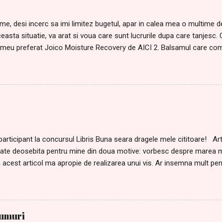
eme, desi incerc sa imi limitez bugetul, apar in calea mea o multime de
ceasta situatie, va arat si voua care sunt lucrurile dupa care tanjesc. 
meu preferat Joico Moisture Recovery de AICI 2. Balsamul care co
il gasiti AICI Pentru ca niciodata nu avem destule farduri, nu mi-ar 
agostit de acest ruj Alessandro, de AICI 4.Si de laudatele rujuri L'or
ral, de AICI . Nu e superb? 5. Mai visez si la un fond de ten L'oreal
 si m-am indragostit de el :D 6. Ce wishlist ar fi acesta fara un parfu
 Insolence de la Guerlain. 7. Ei, dar credeati ca lista mea de dorinte
poate, asa ca va marturisesc ca imi doresc mult Exercitii de echilibru a
 participant la concursul Libris Buna seara dragele mele cititoare! Art
te deosebita pentru mine din doua motive: vorbesc despre marea mea
 acest articol ma apropie de realizarea unui vis. Ar insemna mult pen
emiile acordate de aceasta librarie online . Mi-e usor sa va vorbes
rti. Le iubesc de cand ma stiu. In casa unde am copilarit, cartile erau 
a din lemn visiniu, lacuit. Eram mica atunci si priveam rafturile cu o c
coperta cartilor si ma intrebam oare ce se ascunde in paginile lor
fumuri