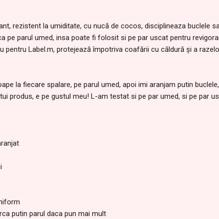
tant, rezistent la umiditate, cu nucă de cocos, disciplineaza buclele 
ica pe parul umed, insa poate fi folosit si pe par uscat pentru revigor
iu pentru Label.m, protejează împotriva coafării cu căldură şi a razel
ape la fiecare spalare, pe parul umed, apoi imi aranjam putin buclel
tui produs, e pe gustul meu! L-am testat si pe par umed, si pe par us
aranjat
i
uniform
arca putin parul daca pun mai mult