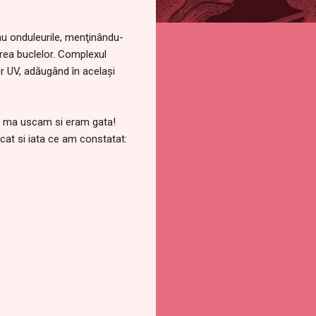
sau onduleurile, menţinându-
area buclelor. Complexul
or UV, adăugând în acelaşi
e, ma uscam si eram gata!
cat si iata ce am constatat: