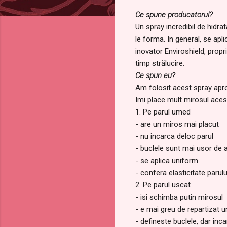
Ce spune producatorul?
Un spray incredibil de hidra
le forma. In general, se apl
inovator Enviroshield, propr
timp strălucire.
Ce spun eu?
Am folosit acest spray apro
Imi place mult mirosul aces
1. Pe parul umed
- are un miros mai placut
- nu incarca deloc parul
- buclele sunt mai usor de 
- se aplica uniform
- confera elasticitate parulu
2. Pe parul uscat
- isi schimba putin mirosul
- e mai greu de repartizat 
- defineste buclele, dar inc