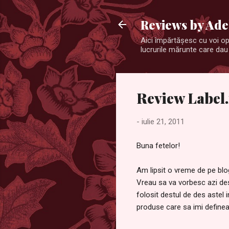
Reviews by Ade
Aici împărtăşesc cu voi opi
lucrurile mărunte care dau 
Review Label
-
iulie 21, 2011
Buna fetelor!
Am lipsit o vreme de pe blo
Vreau sa va vorbesc azi d
folosit destul de des astel
produse care sa imi definea