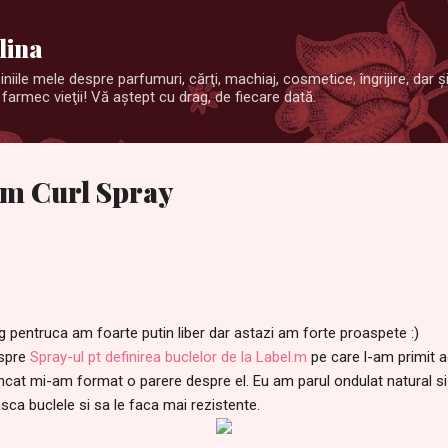
Treceți la conținutul principal
lina
niile mele despre parfumuri, cărţi, machiaj, cosmetice, îngrijire, dar 
farmec vieţii! Vă aştept cu drag, de fiecare dată.
.m Curl Spray
g pentruca am foarte putin liber dar astazi am forte proaspete :)
espre
Spray-ul pt definirea buclelor de la Label.m
pe care l-am primit 
 incat mi-am format o parere despre el. Eu am parul ondulat natural s
sca buclele si sa le faca mai rezistente.