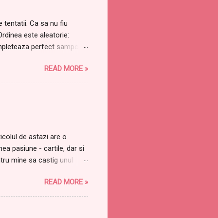
 tentatii. Ca sa nu fiu
Ordinea este aleatorie:
mpleteaza perfect samponul
strica urmatoarele produse:
READ MORE »
eal Rouge Caresee, in special
 LumiMagique . Am testat
m mult iubit? Visez zi si
 nu va contine macar o
 lui Tudor Chirila. O ...
icolul de astazi are o
 pasiune - cartile, dar si
tru mine sa castig unul
c despre dragostea mea
READ MORE »
puse la loc de cinste, in
uriozitate crescanda.
 de le da mama atata