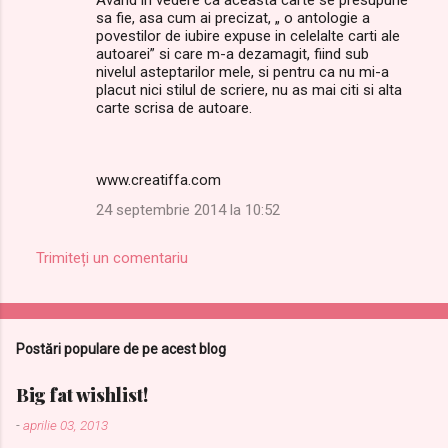
sa fie, asa cum ai precizat, „ o antologie a
povestilor de iubire expuse in celelalte carti ale
autoarei” si care m-a dezamagit, fiind sub
nivelul asteptarilor mele, si pentru ca nu mi-a
placut nici stilul de scriere, nu as mai citi si alta
carte scrisa de autoare.
www.creatiffa.com
24 septembrie 2014 la 10:52
Trimiteți un comentariu
Postări populare de pe acest blog
Big fat wishlist!
-
aprilie 03, 2013