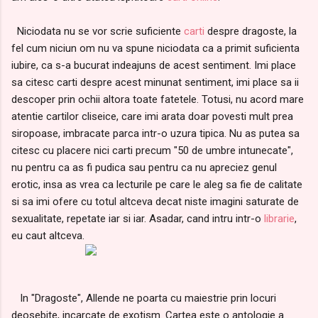
Niciodata nu se vor scrie suficiente
carti
despre dragoste, la
fel cum niciun om nu va spune niciodata ca a primit suficienta
iubire, ca s-a bucurat indeajuns de acest sentiment. Imi place
sa citesc carti despre acest minunat sentiment, imi place sa ii
descoper prin ochii altora toate fatetele. Totusi, nu acord mare
atentie cartilor cliseice, care imi arata doar povesti mult prea
siropoase, imbracate parca intr-o uzura tipica. Nu as putea sa
citesc cu placere nici carti precum "50 de umbre intunecate",
nu pentru ca as fi pudica sau pentru ca nu apreciez genul
erotic, insa as vrea ca lecturile pe care le aleg sa fie de calitate
si sa imi ofere cu totul altceva decat niste imagini saturate de
sexualitate, repetate iar si iar. Asadar, cand intru intr-o
librarie
,
eu caut altceva.
In "Dragoste", Allende ne poarta cu maiestrie prin locuri
deosebite, incarcate de exotism. Cartea este o antologie a