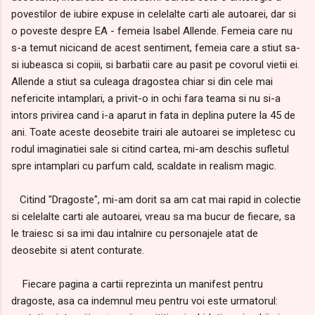
povestilor de iubire expuse in celelalte carti ale autoarei, dar si
o poveste despre EA - femeia Isabel Allende. Femeia care nu
s-a temut nicicand de acest sentiment, femeia care a stiut sa-
si iubeasca si copiii, si barbatii care au pasit pe covorul vietii ei.
Allende a stiut sa culeaga dragostea chiar si din cele mai
nefericite intamplari, a privit-o in ochi fara teama si nu si-a
intors privirea cand i-a aparut in fata in deplina putere la 45 de
ani. Toate aceste deosebite trairi ale autoarei se impletesc cu
rodul imaginatiei sale si citind cartea, mi-am deschis sufletul
spre intamplari cu parfum cald, scaldate in realism magic.
Citind "Dragoste", mi-am dorit sa am cat mai rapid in colectie
si celelalte carti ale autoarei, vreau sa ma bucur de fiecare, sa
le traiesc si sa imi dau intalnire cu personajele atat de
deosebite si atent conturate.
Fiecare pagina a cartii reprezinta un manifest pentru
dragoste, asa ca indemnul meu pentru voi este urmatorul: