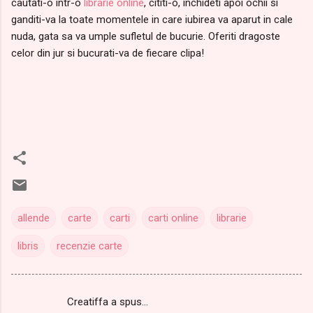
cautati-o intr-o
librarie online
, cititi-o, inchideti apoi ochii si
ganditi-va la toate momentele in care iubirea va aparut in cale
nuda, gata sa va umple sufletul de bucurie. Oferiti dragoste
celor din jur si bucurati-va de fiecare clipa!
allende
carte
carti
carti online
librarie
libris
recenzie carte
Creatiffa a spus…
C