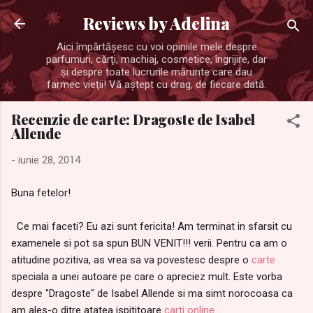
Treceți la conținutul principal
Reviews by Adelina
Aici împărtăşesc cu voi opiniile mele despre
parfumuri, cărţi, machiaj, cosmetice, îngrijire, dar
şi despre toate lucrurile mărunte care dau
farmec vieţii! Vă aştept cu drag, de fiecare dată.
Recenzie de carte: Dragoste de Isabel
Allende
-
iunie 28, 2014
Buna fetelor!
Ce mai faceti? Eu azi sunt fericita! Am terminat in sfarsit cu
examenele si pot sa spun BUN VENIT!!! verii. Pentru ca am o
atitudine pozitiva, as vrea sa va povestesc despre o
carte
speciala a unei autoare pe care o apreciez mult. Este vorba
despre "Dragoste" de Isabel Allende si ma simt norocoasa ca
am ales-o ditre atatea ispititoare
carti online
.