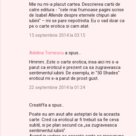
Mie nu mi-a placut cartea. Descrierea cartii de
o
catre editura - "cele mai frumoase pagini scrise
m
de Isabel Allende despre eternele chipuri ale
iubirii" – mi se pare nepotrivita. Eu o vad doar ca
e
pe o carte erotica si cam atat.
n
15 septembrie 2014 la 03:15
t
a
Adelina Tomescu
a spus…
r
Hmmm...Este o carte erotica, insa aici mi s-a
i
parut ca eroticul e prezent ca sa zugraveasca
sentimentul iubirii. De exemplu, in "50 Shades"
i
eroticul mi s-a parut de prost gust.
22 septembrie 2014 la 01:24
Creatiffa a spus…
Poate eu am avut alte asteptari de la aceasta
carte. Cred ca eroticul ar fi trebuit sa fie ceva
subtil, si pe plan secund ca „sa zugraveasca
sentimentul iubirii”.
Avand in vedere ca aceasta carte se presupune