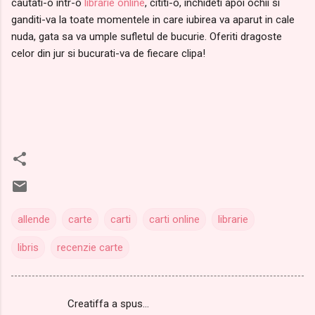
cautati-o intr-o
librarie online
, cititi-o, inchideti apoi ochii si
ganditi-va la toate momentele in care iubirea va aparut in cale
nuda, gata sa va umple sufletul de bucurie. Oferiti dragoste
celor din jur si bucurati-va de fiecare clipa!
allende
carte
carti
carti online
librarie
libris
recenzie carte
Creatiffa a spus…
C