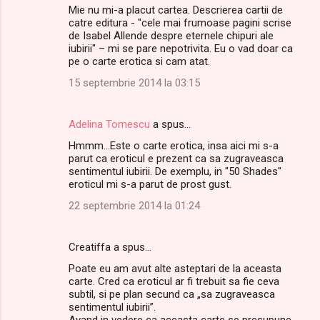
Mie nu mi-a placut cartea. Descrierea cartii de
o
catre editura - "cele mai frumoase pagini scrise
m
de Isabel Allende despre eternele chipuri ale
iubirii" – mi se pare nepotrivita. Eu o vad doar ca
e
pe o carte erotica si cam atat.
n
15 septembrie 2014 la 03:15
t
a
Adelina Tomescu
a spus…
r
Hmmm...Este o carte erotica, insa aici mi s-a
i
parut ca eroticul e prezent ca sa zugraveasca
sentimentul iubirii. De exemplu, in "50 Shades"
i
eroticul mi s-a parut de prost gust.
22 septembrie 2014 la 01:24
Creatiffa a spus…
Poate eu am avut alte asteptari de la aceasta
carte. Cred ca eroticul ar fi trebuit sa fie ceva
subtil, si pe plan secund ca „sa zugraveasca
sentimentul iubirii”.
Avand in vedere ca aceasta carte se presupune