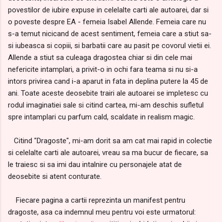
povestilor de iubire expuse in celelalte carti ale autoarei, dar si
o poveste despre EA - femeia Isabel Allende. Femeia care nu
s-a temut nicicand de acest sentiment, femeia care a stiut sa-
si iubeasca si copiii, si barbatii care au pasit pe covorul vietii ei.
Allende a stiut sa culeaga dragostea chiar si din cele mai
nefericite intamplari, a privit-o in ochi fara teama si nu si-a
intors privirea cand i-a aparut in fata in deplina putere la 45 de
ani. Toate aceste deosebite trairi ale autoarei se impletesc cu
rodul imaginatiei sale si citind cartea, mi-am deschis sufletul
spre intamplari cu parfum cald, scaldate in realism magic.
Citind "Dragoste", mi-am dorit sa am cat mai rapid in colectie
si celelalte carti ale autoarei, vreau sa ma bucur de fiecare, sa
le traiesc si sa imi dau intalnire cu personajele atat de
deosebite si atent conturate.
Fiecare pagina a cartii reprezinta un manifest pentru
dragoste, asa ca indemnul meu pentru voi este urmatorul: