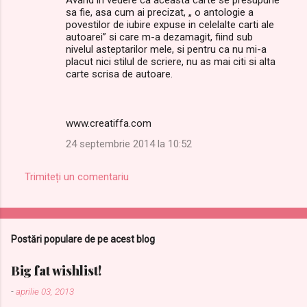
sa fie, asa cum ai precizat, „ o antologie a
povestilor de iubire expuse in celelalte carti ale
autoarei” si care m-a dezamagit, fiind sub
nivelul asteptarilor mele, si pentru ca nu mi-a
placut nici stilul de scriere, nu as mai citi si alta
carte scrisa de autoare.
www.creatiffa.com
24 septembrie 2014 la 10:52
Trimiteți un comentariu
Postări populare de pe acest blog
Big fat wishlist!
-
aprilie 03, 2013