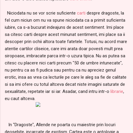
Niciodata nu se vor scrie suficiente
carti
despre dragoste, la
fel cum niciun om nu va spune niciodata ca a primit suficienta
iubire, ca s-a bucurat indeajuns de acest sentiment. Imi place
sa citesc carti despre acest minunat sentiment, imi place sa ii
descoper prin ochii altora toate fatetele. Totusi, nu acord mare
atentie cartilor cliseice, care imi arata doar povesti mult prea
siropoase, imbracate parca intr-o uzura tipica. Nu as putea sa
citesc cu placere nici carti precum "50 de umbre intunecate",
nu pentru ca as fi pudica sau pentru ca nu apreciez genul
erotic, insa as vrea ca lecturile pe care le aleg sa fie de calitate
si sa imi ofere cu totul altceva decat niste imagini saturate de
sexualitate, repetate iar si iar. Asadar, cand intru intr-o
librarie
,
eu caut altceva.
In "Dragoste", Allende ne poarta cu maiestrie prin locuri
deosebite, incarcate de exotism. Cartea este o antologie a