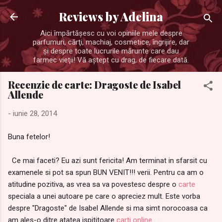
Treceți la conținutul principal
Reviews by Adelina
Aici împărtăşesc cu voi opiniile mele despre
parfumuri, cărţi, machiaj, cosmetice, îngrijire, dar
şi despre toate lucrurile mărunte care dau
farmec vieţii! Vă aştept cu drag, de fiecare dată.
Recenzie de carte: Dragoste de Isabel
Allende
-
iunie 28, 2014
Buna fetelor!
Ce mai faceti? Eu azi sunt fericita! Am terminat in sfarsit cu
examenele si pot sa spun BUN VENIT!!! verii. Pentru ca am o
atitudine pozitiva, as vrea sa va povestesc despre o
carte
speciala a unei autoare pe care o apreciez mult. Este vorba
despre "Dragoste" de Isabel Allende si ma simt norocoasa ca
am ales-o ditre atatea ispititoare
carti online
.