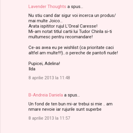
Lavender Thoughts
a spus…
Nu stiu cand dar sigur voi incerca un produs/
mai multe Joico...
Arata ispititor rujul L'Oreal Caresse!
Mi-am notat titlul cartii lui Tudor Chirila si-ti
multumesc pentru recomandare!
Ce-as avea eu pe wishlist (ca prioritate caci
altfel am multe!!!)...o pereche de pantofi nude!
Pupicei, Adelina!
Ilda
8 aprilie 2013 la 11:48
B-Andreia Daniela
a spus…
Un fond de ten bun mi-ar trebui si mie .. am
nmare nevoie iar rujurile sunt superbe
8 aprilie 2013 la 11:57