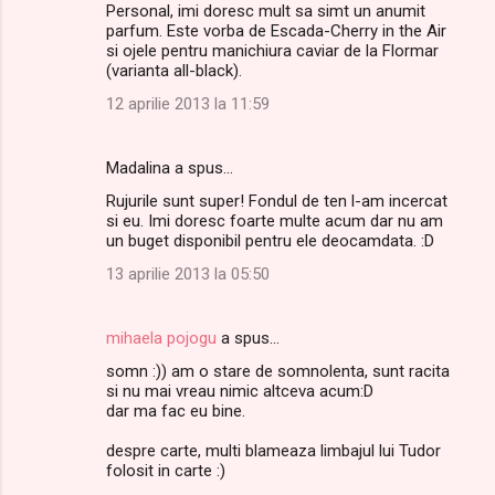
Personal, imi doresc mult sa simt un anumit
parfum. Este vorba de Escada-Cherry in the Air
si ojele pentru manichiura caviar de la Flormar
(varianta all-black).
12 aprilie 2013 la 11:59
Madalina a spus…
Rujurile sunt super! Fondul de ten l-am incercat
si eu. Imi doresc foarte multe acum dar nu am
un buget disponibil pentru ele deocamdata. :D
13 aprilie 2013 la 05:50
mihaela pojogu
a spus…
somn :)) am o stare de somnolenta, sunt racita
si nu mai vreau nimic altceva acum:D
dar ma fac eu bine.
despre carte, multi blameaza limbajul lui Tudor
folosit in carte :)