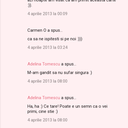
o
:)).
m
4 aprilie 2013 la 00:09
e
n
Carmen O a spus…
t
ca sa ne ispitesti si pe noi :)))
a
4 aprilie 2013 la 03:24
r
i
Adelina Tomescu
a spus…
i
M-am gandit sa nu sufar singura :)
4 aprilie 2013 la 08:00
Adelina Tomescu
a spus…
Ha, ha :) Ce tare! Poate e un semn ca o vei
primi, cine stie :)
4 aprilie 2013 la 08:00