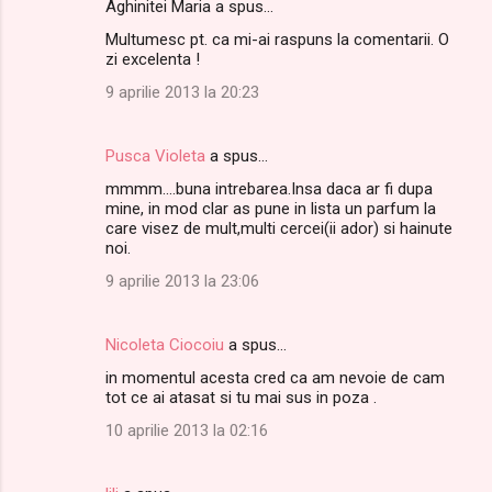
Aghinitei Maria a spus…
Multumesc pt. ca mi-ai raspuns la comentarii. O
zi excelenta !
9 aprilie 2013 la 20:23
Pusca Violeta
a spus…
mmmm....buna intrebarea.Insa daca ar fi dupa
mine, in mod clar as pune in lista un parfum la
care visez de mult,multi cercei(ii ador) si hainute
noi.
9 aprilie 2013 la 23:06
Nicoleta Ciocoiu
a spus…
in momentul acesta cred ca am nevoie de cam
tot ce ai atasat si tu mai sus in poza .
10 aprilie 2013 la 02:16