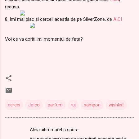
redusa.
8. Imi mai plac si cerceii acestia de pe SilverZone, de
AICI
Voi ce va doriti imi momentul de fata?
cercei
Joico
parfum
ruj
sampon
wishlist
Alinaluibrumarel a spus…
C
azi noapte am visat ca am primit aceasta carte