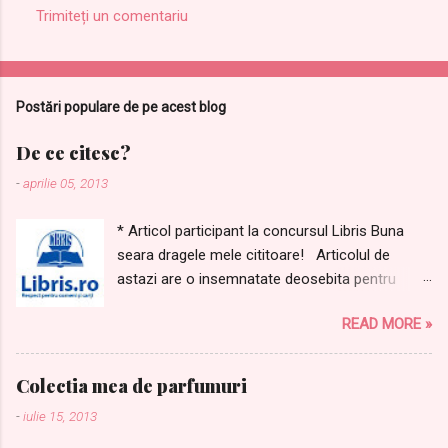
Trimiteți un comentariu
Postări populare de pe acest blog
De ce citesc?
-
aprilie 05, 2013
* Articol participant la concursul Libris Buna
seara dragele mele cititoare! Articolul de
astazi are o insemnatate deosebita pentru
mine din doua motive: vorbesc despre marea
READ MORE »
mea pasiune - cartile, dar si pentru ca acest
articol ma apropie de realizarea unui vis. Ar
insemna mult pentru mine sa castig unul dintre
Colectia mea de parfumuri
premiile acordate de aceasta librarie online .
-
iulie 15, 2013
Mi-e usor sa va vorbesc despre dragostea
mea pentru carti. Le iubesc de cand ma stiu. In