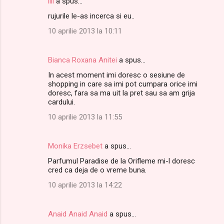
lili
a spus…
rujurile le-as incerca si eu..
10 aprilie 2013 la 10:11
Bianca Roxana Anitei
a spus…
In acest moment imi doresc o sesiune de
shopping in care sa imi pot cumpara orice imi
doresc, fara sa ma uit la pret sau sa am grija
cardului.
10 aprilie 2013 la 11:55
Monika Erzsebet
a spus…
Parfumul Paradise de la Orifleme mi-l doresc
cred ca deja de o vreme buna.
10 aprilie 2013 la 14:22
Anaid Anaid Anaid
a spus…