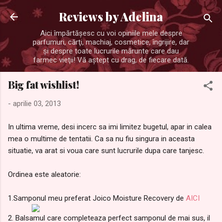
Treceți la conținutul principal
Reviews by Adelina
Aici împărtăşesc cu voi opiniile mele despre
parfumuri, cărţi, machiaj, cosmetice, îngrijire, dar
şi despre toate lucrurile mărunte care dau
farmec vieţii! Vă aştept cu drag, de fiecare dată.
Big fat wishlist!
-
aprilie 03, 2013
In ultima vreme, desi incerc sa imi limitez bugetul, apar in calea
mea o multime de tentatii. Ca sa nu fiu singura in aceasta
situatie, va arat si voua care sunt lucrurile dupa care tanjesc.
Ordinea este aleatorie:
1.Samponul meu preferat Joico Moisture Recovery de
AICI
2. Balsamul care completeaza perfect samponul de mai sus, il