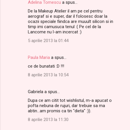
Adelina Tomescu
a spus…
De la Makeup Atelier il am pe cel pentru
aerograf si e super, dar il folosesc doar la
ocazii speciale fiindca are muuult silicon si in
timp imi camusuca tenul :( Pe cel de la
Lancome nu l-am incercat :)
5 aprilie 2013 la 01:44
Paula Maria
a spus…
ce de bunatati :D !!!
8 aprilie 2013 la 10:54
Gabriela a spus…
Dupa ce am citit tot wishlistul, m-a apucat o
pofta nebuna de rujuri, dar trebuie sa ma
abtin...am promis ca tin "dieta" :)).
8 aprilie 2013 la 11:30