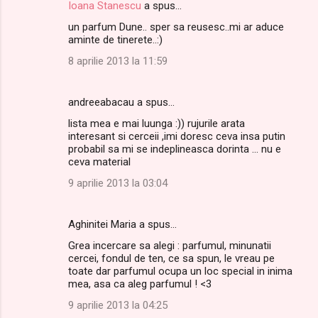
Ioana Stanescu
a spus…
un parfum Dune.. sper sa reusesc..mi ar aduce
aminte de tinerete..:)
8 aprilie 2013 la 11:59
andreeabacau a spus…
lista mea e mai luunga :)) rujurile arata
interesant si cerceii ,imi doresc ceva insa putin
probabil sa mi se indeplineasca dorinta ... nu e
ceva material
9 aprilie 2013 la 03:04
Aghinitei Maria a spus…
Grea incercare sa alegi : parfumul, minunatii
cercei, fondul de ten, ce sa spun, le vreau pe
toate dar parfumul ocupa un loc special in inima
mea, asa ca aleg parfumul ! <3
9 aprilie 2013 la 04:25