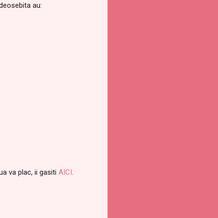
 deosebita au:
a va plac, ii gasiti
AICI
.