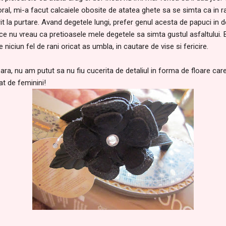
ral, mi-a facut calcaiele obosite de atatea ghete sa se simta ca in 
rit la purtare. Avand degetele lungi, prefer genul acesta de papuci in 
ece nu vreau ca pretioasele mele degetele sa simta gustul asfaltului. 
niciun fel de rani oricat as umbla, in cautare de vise si fericire.
a, nu am putut sa nu fiu cucerita de detaliul in forma de floare c
tat de feminini!