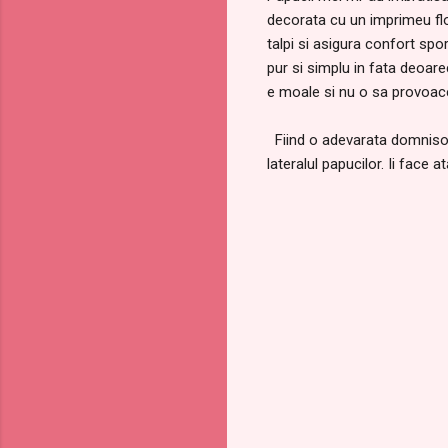
decorata cu un imprimeu flo
talpi si asigura confort spo
pur si simplu in fata deoar
e moale si nu o sa provoace 
Fiind o adevarata domnisoar
lateralul papucilor. Ii face a