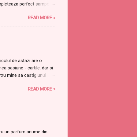
mpleteaza perfect samponul
strica urmatoarele produse:
READ MORE »
eal Rouge Caresee, in special
 LumiMagique . Am testat
m mult iubit? Visez zi si
 nu va contine macar o
 lui Tudor Chirila. O ...
icolul de astazi are o
 pasiune - cartile, dar si
tru mine sa castig unul
c despre dragostea mea
READ MORE »
puse la loc de cinste, in
uriozitate crescanda.
 de le da mama atata
 cuibaream langa ea si ii
iteasca si mie macar putin.
ntru un parfum anume din