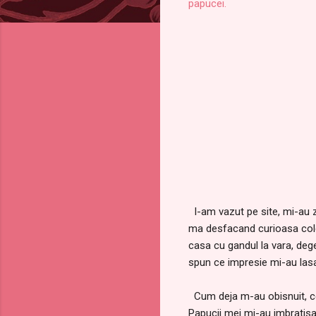
papucei.
I-am vazut pe site, mi-au z
ma desfacand curioasa cole
casa cu gandul la vara, dege
spun ce impresie mi-au lasa
Cum deja m-au obisnuit, cei 
Papucii mei mi-au imbratisat