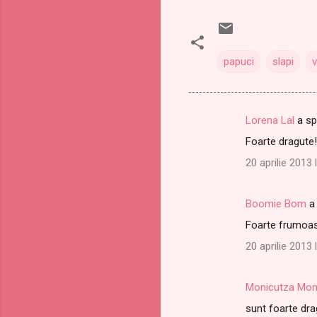
papuci
slapi
v
Lorena Lal
a s
C
Foarte dragute!
o
20 aprilie 2013 
m
e
Boomie Bom
a
n
Foarte frumoase
t
a
20 aprilie 2013 
r
i
Monicutza Mon
i
sunt foarte drag