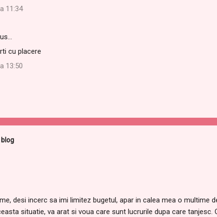
la 11:34
pus…
ti cu placere
la 13:50
 blog
eme, desi incerc sa imi limitez bugetul, apar in calea mea o multime de
ceasta situatie, va arat si voua care sunt lucrurile dupa care tanjesc. 