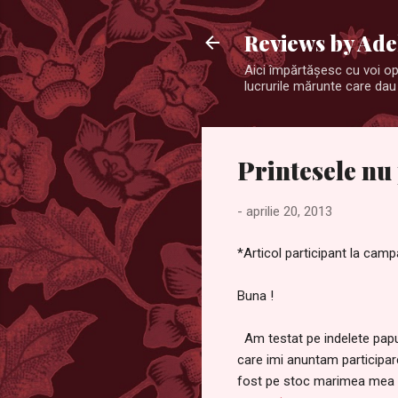
Reviews by Ade
Aici împărtăşesc cu voi opi
lucrurile mărunte care dau 
Printesele nu
-
aprilie 20, 2013
*Articol participant la camp
Buna !
Am testat pe indelete papuc
care imi anuntam participar
fost pe stoc marimea mea s