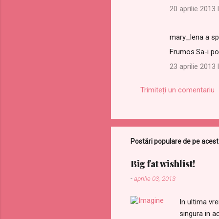
20 aprilie 2013 
mary_lena a s
Frumos.Sa-i por
23 aprilie 2013 
Trimiteți un comentariu
Postări populare de pe acest
Big fat wishlist!
-
aprilie 03, 2013
In ultima vr
singura in a