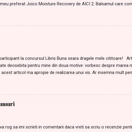
meu preferat Joico Moisture Recovery de AICI 2. Balsamul care co
il gasiti AICI Pentru ca niciodata nu avem destule farduri, nu mi-ar 
agostit de acest ruj Alessandro, de AICI 4.Si de laudatele rujuri L'or
ral, de AICI . Nu e superb? 5. Mai visez si la un fond de ten L'oreal
 si m-am indragostit de el :D 6. Ce wishlist ar fi acesta fara un parfu
 Insolence de la Guerlain. 7. Ei, dar credeati ca lista mea de dorinte
poate, asa ca va marturisesc ca imi doresc mult Exercitii de echilibru a
 participant la concursul Libris Buna seara dragele mele cititoare! Art
te deosebita pentru mine din doua motive: vorbesc despre marea mea
 acest articol ma apropie de realizarea unui vis. Ar insemna mult pen
emiile acordate de aceasta librarie online . Mi-e usor sa va vorbes
rti. Le iubesc de cand ma stiu. In casa unde am copilarit, cartile erau 
a din lemn visiniu, lacuit. Eram mica atunci si priveam rafturile cu o c
coperta cartilor si ma intrebam oare ce se ascunde in paginile lor
fumuri
a? Mama mea avea in fiecare seara o carte in brate. Tin minte ca ma
paragrafele cartii cu palmele mele mici pana o convingeam sa imi c
a si imi spunea "haide sa cautam o carte si pentru tin...
va rog sa imi scrieti in comentarii daca vreti sa scriu o recenzie pe