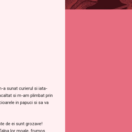
a sunat curierul si iata-
caltat si m-am plimbat prin
ioarele in papuci si sa va
ate de ei sunt grozave!
 Talpa lor moale, frumos