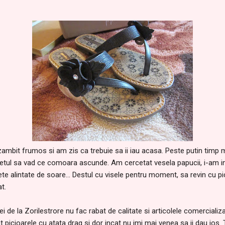
ambit frumos si am zis ca trebuie sa ii iau acasa. Peste putin timp m-
tul sa vad ce comoara ascunde. Am cercetat vesela papucii, i-am in
te alintate de soare... Destul cu visele pentru moment, sa revin cu pic
t.
de la Zorilestrore nu fac rabat de calitate si articolele comercializ
 picioarele cu atata drag si dor incat nu imi mai venea sa ii dau jos.