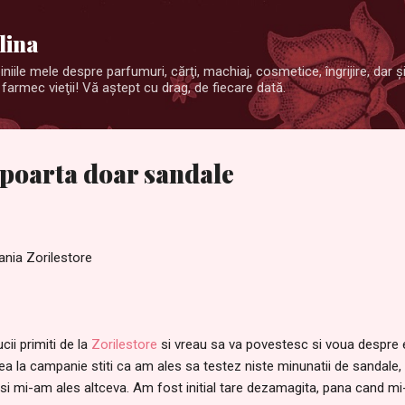
Treceți la conținutul principal
lina
niile mele despre parfumuri, cărţi, machiaj, cosmetice, îngrijire, dar 
farmec vieţii! Vă aştept cu drag, de fiecare dată.
 poarta doar sandale
ania Zorilestore
ii primiti de la
Zorilestore
si vreau sa va povestesc si voua despre ei
ea la campanie stiti ca am ales sa testez niste minunatii de sandale,
i mi-am ales altceva. Am fost initial tare dezamagita, pana cand mi