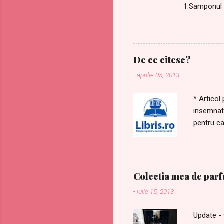
1.Samponul 
de mai sus, 
3. M-am indr
de Dating Co
niste mostre
De ce citesc?
noapte la My
-
aprilie 05, 2013
carte? Nu se 
* Articol
insemnata
pentru ca
dintre pr
pentru ca
bibliotec
Mangaiam 
Colectia mea de par
important
-
iulie 15, 2013
acundeam 
Imi zambe
Update - 