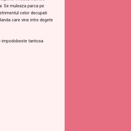
rai. Se muleaza parca pe
detrimentul celor decupati
Banda care vine intre degete
are impodobeste tantosa