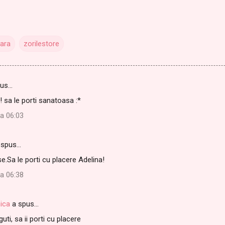
ara
zorilestore
pus…
! sa le porti sanatoasa :*
la 06:03
 spus…
.Sa le porti cu placere Adelina!
la 06:38
ica
a spus…
uti, sa ii porti cu placere