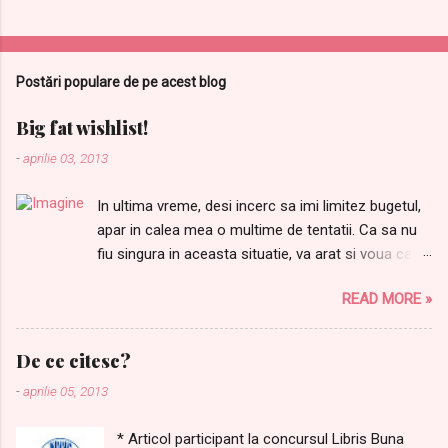
C
o
m
Postări populare de pe acest blog
e
n
Big fat wishlist!
t
-
aprilie 03, 2013
a
In ultima vreme, desi incerc sa imi limitez bugetul,
r
apar in calea mea o multime de tentatii. Ca sa nu
i
fiu singura in aceasta situatie, va arat si voua care
i
sunt lucrurile dupa care tanjesc. Ordinea este
READ MORE »
aleatorie: 1.Samponul meu preferat Joico Moisture
Recovery de AICI 2. Balsamul care completeaza
perfect samponul de mai sus, il gasiti AICI Pentru
De ce citesc?
ca niciodata nu avem destule farduri, nu mi-ar
-
aprilie 05, 2013
strica urmatoarele produse: 3. M-am indragostit de
acest ruj Alessandro, de AICI 4.Si de laudatele
* Articol participant la concursul Libris Buna
rujuri L'oreal Rouge Caresee, in special de Dating