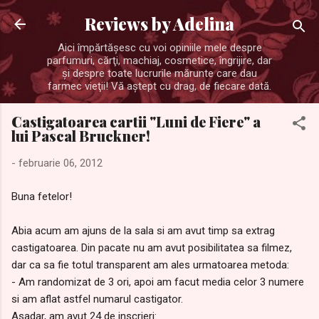
Treceți la conținutul principal
Reviews by Adelina
Aici împărtăşesc cu voi opiniile mele despre
parfumuri, cărţi, machiaj, cosmetice, îngrijire, dar
şi despre toate lucrurile mărunte care dau
farmec vieţii! Vă aştept cu drag, de fiecare dată.
Castigatoarea cartii "Luni de Fiere" a
lui Pascal Bruckner!
-
februarie 06, 2012
Buna fetelor!
Abia acum am ajuns de la sala si am avut timp sa extrag
castigatoarea. Din pacate nu am avut posibilitatea sa filmez,
dar ca sa fie totul transparent am ales urmatoarea metoda:
- Am randomizat de 3 ori, apoi am facut media celor 3 numere
si am aflat astfel numarul castigator.
Asadar, am avut 24 de inscrieri: