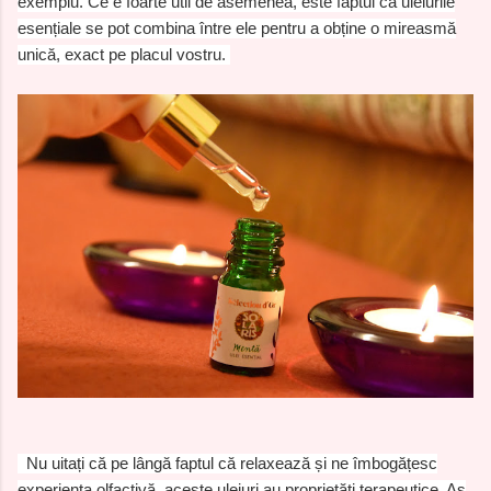
exemplu. Ce e foarte util de asemenea, este faptul că uleiurile
esențiale se pot combina între ele pentru a obține o mireasmă
unică, exact pe placul vostru.
Nu uitați că pe lângă faptul că relaxează și ne îmbogățesc
experiența olfactivă, aceste uleiuri au proprietăți terapeutice. Aș