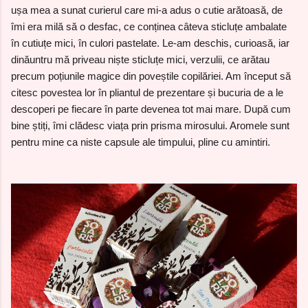
ușa mea a sunat curierul care mi-a adus o cutie arătoasă, de
îmi era milă să o desfac, ce conținea câteva sticluțe ambalate
în cutiuțe mici, în culori pastelate. Le-am deschis, curioasă, iar
dinăuntru mă priveau niște sticluțe mici, verzulii, ce arătau
precum poțiunile magice din poveștile copilăriei. Am început să
citesc povestea lor în pliantul de prezentare și bucuria de a le
descoperi pe fiecare în parte devenea tot mai mare. După cum
bine știți, îmi clădesc viața prin prisma mirosului. Aromele sunt
pentru mine ca niste capsule ale timpului, pline cu amintiri.