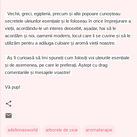
Vechii, greci, egiptenii, precum și alte popoare cunoșteau
secretele uleiurilor esențiale și le foloseau în orice împrejurare a
vieții, acordându-le un interes deosebit, așadar, hai să le
acordăm și noi, oamenii moderni, locul care li se cuvine și să le
utilizăm pentru a adăuga culoare și aromă vieții noastre.
Aș fi curioasă să îmi spuneți cum folosiți voi uleiurile esențiale
și de asemenea, pe care le preferați. Aștept cu drag
comentariile și mesajele voastre!
Vă pup!
adelinnasworld
arborele de ceai
aromaterapie