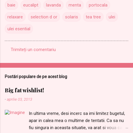
baie
eucalipt
lavanda
menta
portocala
relaxare
selection d or
solaris
tea tree
ulei
ulei esential
Trimiteți un comentariu
C
o
m
Postări populare de pe acest blog
e
n
Big fat wishlist!
t
-
aprilie 03, 2013
a
In ultima vreme, desi incerc sa imi limitez bugetul,
r
apar in calea mea o multime de tentatii. Ca sa nu
i
fiu singura in aceasta situatie, va arat si voua care
i