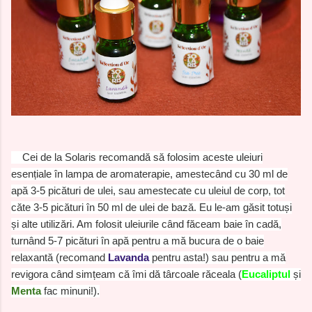
Cei de la Solaris recomandă să folosim aceste uleiuri
esențiale în lampa de aromaterapie, amestecând cu 30 ml de
apă 3-5 picături de ulei, sau amestecate cu uleiul de corp, tot
căte 3-5 picături în 50 ml de ulei de bază. Eu le-am găsit totuși
și alte utilizări. Am folosit uleiurile când făceam baie în cadă,
turnând 5-7 picături în apă pentru a mă bucura de o baie
relaxantă (recomand
Lavanda
pentru asta!) sau pentru a mă
revigora când simțeam că îmi dă târcoale răceala (
Eucaliptul
și
Menta
fac minuni!).