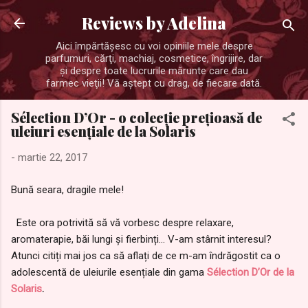
Treceți la conținutul principal
Reviews by Adelina
Aici împărtăşesc cu voi opiniile mele despre
parfumuri, cărţi, machiaj, cosmetice, îngrijire, dar
şi despre toate lucrurile mărunte care dau
farmec vieţii! Vă aştept cu drag, de fiecare dată.
Sélection D’Or - o colecție prețioasă de
uleiuri esențiale de la Solaris
-
martie 22, 2017
Bună seara, dragile mele!
Este ora potrivită să vă vorbesc despre relaxare,
aromaterapie, băi lungi și fierbinți... V-am stârnit interesul?
Atunci citiți mai jos ca să aflați de ce m-am îndrăgostit ca o
adolescentă de uleiurile esențiale din gama
Sélection D’Or de la
Solaris
.