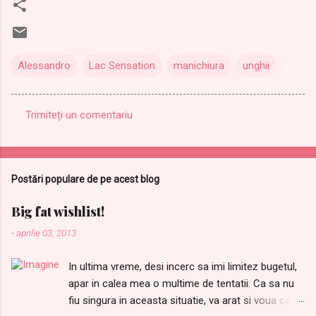
Alessandro
Lac Sensation
manichiura
unghii
Trimiteți un comentariu
C
o
m
Postări populare de pe acest blog
e
n
Big fat wishlist!
t
-
aprilie 03, 2013
a
In ultima vreme, desi incerc sa imi limitez bugetul,
r
apar in calea mea o multime de tentatii. Ca sa nu
i
fiu singura in aceasta situatie, va arat si voua care
i