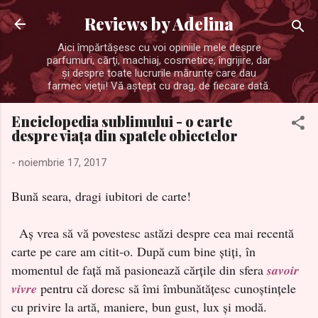
Treceți la conținutul principal
Reviews by Adelina
Aici împărtăşesc cu voi opiniile mele despre
parfumuri, cărţi, machiaj, cosmetice, îngrijire, dar
şi despre toate lucrurile mărunte care dau
farmec vieţii! Vă aştept cu drag, de fiecare dată.
Enciclopedia sublimului - o carte
despre viața din spatele obiectelor
-
noiembrie 17, 2017
Bună seara, dragi iubitori de carte!
Aș vrea să vă povestesc astăzi despre cea mai recentă
carte pe care am citit-o. După cum bine știți, în
momentul de față mă pasionează cărțile din sfera
savoir
vivre
pentru că doresc să îmi îmbunătățesc cunoștințele
cu privire la artă, maniere, bun gust, lux și modă.