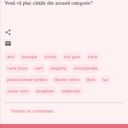
Vouă vă plac cărțile din această categorie?
arts
baroque
books
bun gust
carte
carte buna
carti
eleganta
enciclopedia
jessica kerwin jenkins
librarie online
libris
lux
savoir vivre
simplitate
sublimului
Trimiteți un comentariu
C
o