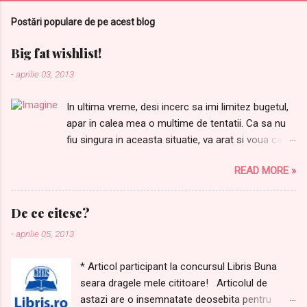
m
Postări populare de pe acest blog
e
n
Big fat wishlist!
t
-
aprilie 03, 2013
a
In ultima vreme, desi incerc sa imi limitez bugetul,
r
apar in calea mea o multime de tentatii. Ca sa nu
i
fiu singura in aceasta situatie, va arat si voua care
i
sunt lucrurile dupa care tanjesc. Ordinea este
READ MORE »
aleatorie: 1.Samponul meu preferat Joico Moisture
Recovery de AICI 2. Balsamul care completeaza
perfect samponul de mai sus, il gasiti AICI Pentru
De ce citesc?
ca niciodata nu avem destule farduri, nu mi-ar
-
aprilie 05, 2013
strica urmatoarele produse: 3. M-am indragostit de
acest ruj Alessandro, de AICI 4.Si de laudatele
* Articol participant la concursul Libris Buna
rujuri L'oreal Rouge Caresee, in special de Dating
seara dragele mele cititoare! Articolul de
Coral, de AICI . Nu e superb? 5. Mai visez si la un
astazi are o insemnatate deosebita pentru
fond de ten L'oreal LumiMagique . Am testat niste