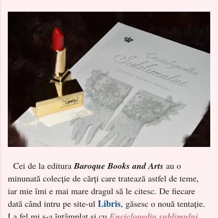
Cei de la editura
Baroque Books and Arts
au o
minunată colecție de cărți care tratează astfel de teme,
iar mie îmi e mai mare dragul să le citesc. De fiecare
Libris
dată când intru pe site-ul
, găsesc o nouă tentație.
La fel mi s-a întâmplat și cu
Enciclopedia sublimului
,