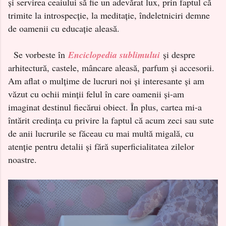
și servirea ceaiului să fie un adevărat lux, prin faptul că
trimite la introspecție, la meditație, îndeletniciri demne
de oamenii cu educație aleasă.
Se vorbeste în
Enciclopedia sublimului
și despre
arhitectură, castele, mâncare aleasă, parfum și accesorii.
Am aflat o mulțime de lucruri noi și interesante și am
văzut cu ochii minții felul în care oamenii și-am
imaginat destinul fiecărui obiect. În plus, cartea mi-a
întărit credința cu privire la faptul că acum zeci sau sute
de anii lucrurile se făceau cu mai multă migală, cu
atenție pentru detalii și fără superficialitatea zilelor
noastre.