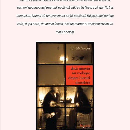
oameni necunoscuţi trec unii pe lângă altii, ca în fiecare zi, dar fără a
comunica. Numai că un eveniment teribil spulberă liniştea unei seri de
vară, dupa care, de atunci încolo, nici un martor al accidentului nu va
mai fi acelaşi.