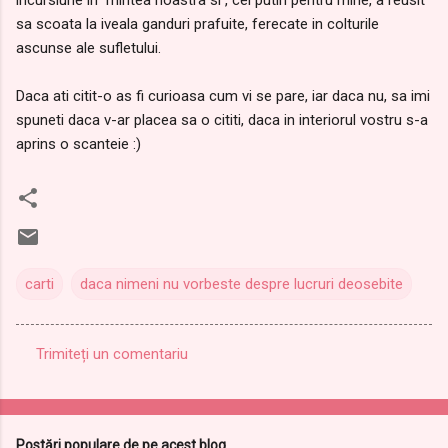
sa scoata la iveala ganduri prafuite, ferecate in colturile
ascunse ale sufletului.
Daca ati citit-o as fi curioasa cum vi se pare, iar daca nu, sa imi
spuneti daca v-ar placea sa o cititi, daca in interiorul vostru s-a
aprins o scanteie :)
carti
daca nimeni nu vorbeste despre lucruri deosebite
Trimiteți un comentariu
C
o
m
Postări populare de pe acest blog