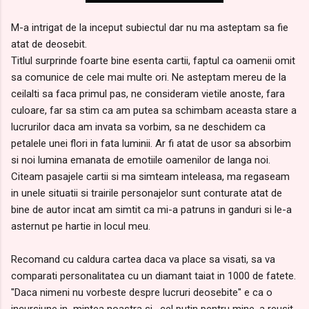
M-a intrigat de la inceput subiectul dar nu ma asteptam sa fie
atat de deosebit.
Titlul surprinde foarte bine esenta cartii, faptul ca oamenii omit
sa comunice de cele mai multe ori. Ne asteptam mereu de la
ceilalti sa faca primul pas, ne consideram vietile anoste, fara
culoare, far sa stim ca am putea sa schimbam aceasta stare a
lucrurilor daca am invata sa vorbim, sa ne deschidem ca
petalele unei flori in fata luminii. Ar fi atat de usor sa absorbim
si noi lumina emanata de emotiile oamenilor de langa noi.
Citeam pasajele cartii si ma simteam inteleasa, ma regaseam
in unele situatii si trairile personajelor sunt conturate atat de
bine de autor incat am simtit ca mi-a patruns in ganduri si le-a
asternut pe hartie in locul meu.
Recomand cu caldura cartea daca va place sa visati, sa va
comparati personalitatea cu un diamant taiat in 1000 de fatete.
"Daca nimeni nu vorbeste despre lucruri deosebite" e ca o
incursiune in mintea noastra si , cel putin pentru mine, a reusit