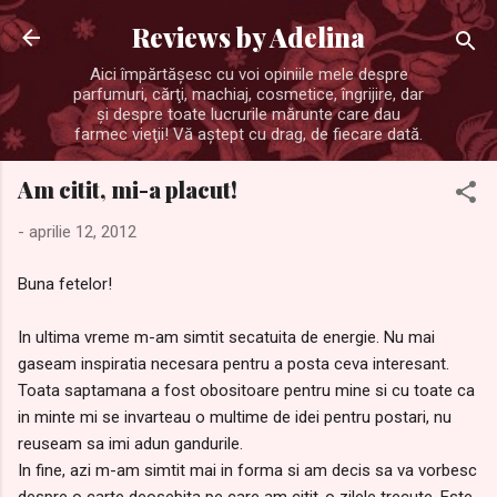
Treceți la conținutul principal
Reviews by Adelina
Aici împărtăşesc cu voi opiniile mele despre
parfumuri, cărţi, machiaj, cosmetice, îngrijire, dar
şi despre toate lucrurile mărunte care dau
farmec vieţii! Vă aştept cu drag, de fiecare dată.
Am citit, mi-a placut!
-
aprilie 12, 2012
Buna fetelor!
In ultima vreme m-am simtit secatuita de energie. Nu mai
gaseam inspiratia necesara pentru a posta ceva interesant.
Toata saptamana a fost obositoare pentru mine si cu toate ca
in minte mi se invarteau o multime de idei pentru postari, nu
reuseam sa imi adun gandurile.
In fine, azi m-am simtit mai in forma si am decis sa va vorbesc
despre o carte deosebita pe care am citit-o zilele trecute. Este