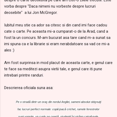
vorba despre "Daca nimeni nu vorbeste despre lucruri
deosebite" a lui Jon McGregor.
Iubitul meu stie ca ador sa citesc si din cand imi face cadou
cate o carte. Pe aceasta mi-a cumparat-o de la Arad, cand a
fost la un concurs. M-am bucurat asa tare cand m-a sunat sa
imi spuna ca e la librarie si eram nerabdatoare sa vad ce mi-a
ales :)
Am fost surprinsa in mod placut de aceasta carte, e genul care
te face sa meditezi asupra vietii tale, e genul care iti pune
intrebari printre randuri.
Descrierea oficiala suna asa:
Pe o stradă dintr-un oraş din nordul Angliei, oameni absolut obişnuiţi
fac lucruri perfect normale: copiii joacă crichet, ramele ferestrelor
sunt vopsite, un cuplu se ceartă, studenţii îşi strâng catrafusele,