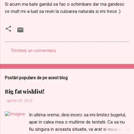
Si acum ma bate gandul sa fac o schimbare dar ma gandesc
ce mult mi-a luat sa revin la culoarea naturala si imi trece :)
Trimiteți un comentariu
C
o
m
Postări populare de pe acest blog
e
n
Big fat wishlist!
t
-
aprilie 03, 2013
a
In ultima vreme, desi incerc sa imi limitez bugetul,
r
apar in calea mea o multime de tentatii. Ca sa nu
i
fiu singura in aceasta situatie, va arat si voua care
i