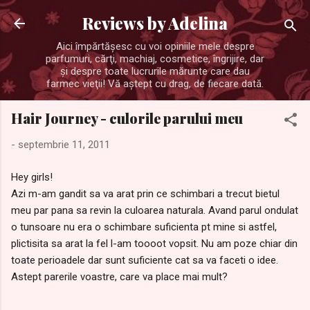
Treceți la conținutul principal
Reviews by Adelina
Aici împărtăşesc cu voi opiniile mele despre
parfumuri, cărţi, machiaj, cosmetice, îngrijire, dar
şi despre toate lucrurile mărunte care dau
farmec vieţii! Vă aştept cu drag, de fiecare dată.
Hair Journey - culorile parului meu
-
septembrie 11, 2011
Hey girls!
Azi m-am gandit sa va arat prin ce schimbari a trecut bietul
meu par pana sa revin la culoarea naturala. Avand parul ondulat
o tunsoare nu era o schimbare suficienta pt mine si astfel,
plictisita sa arat la fel l-am toooot vopsit. Nu am poze chiar din
toate perioadele dar sunt suficiente cat sa va faceti o idee.
Astept parerile voastre, care va place mai mult?