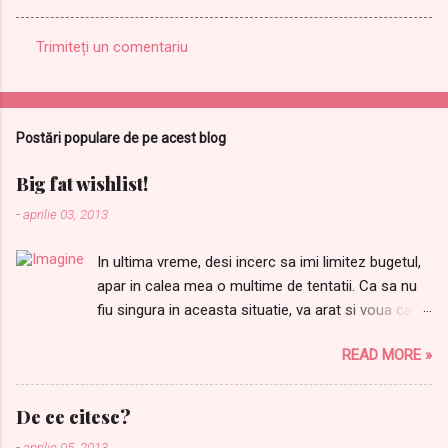
Trimiteți un comentariu
C
o
m
Postări populare de pe acest blog
e
n
Big fat wishlist!
t
-
aprilie 03, 2013
a
In ultima vreme, desi incerc sa imi limitez bugetul,
r
apar in calea mea o multime de tentatii. Ca sa nu
i
fiu singura in aceasta situatie, va arat si voua care
i
sunt lucrurile dupa care tanjesc. Ordinea este
READ MORE »
aleatorie: 1.Samponul meu preferat Joico Moisture
Recovery de AICI 2. Balsamul care completeaza
perfect samponul de mai sus, il gasiti AICI Pentru
De ce citesc?
ca niciodata nu avem destule farduri, nu mi-ar
-
aprilie 05, 2013