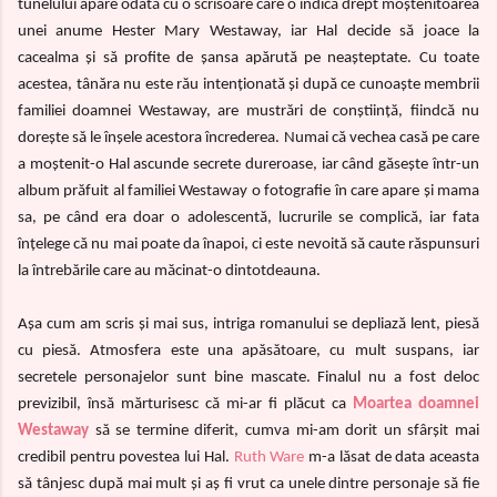
tunelului apare odată cu o scrisoare care o indică drept moștenitoarea
unei anume Hester Mary Westaway, iar Hal decide să joace la
cacealma și să profite de șansa apărută pe neașteptate. Cu toate
acestea, tânăra nu este rău intenționată și după ce cunoaște membrii
familiei doamnei Westaway, are mustrări de conștiință, fiindcă nu
dorește să le înșele acestora încrederea. Numai că vechea casă pe care
a moștenit-o Hal ascunde secrete dureroase, iar când găsește într-un
album prăfuit al familiei Westaway o fotografie în care apare și mama
sa, pe când era doar o adolescentă, lucrurile se complică, iar fata
înțelege că nu mai poate da înapoi, ci este nevoită să caute răspunsuri
la întrebările care au măcinat-o dintotdeauna.
Așa cum am scris și mai sus, intriga romanului se depliază lent, piesă
cu piesă. Atmosfera este una apăsătoare, cu mult suspans, iar
secretele personajelor sunt bine mascate. Finalul nu a fost deloc
previzibil, însă mărturisesc că mi-ar fi plăcut ca
Moartea doamnei
Westaway
să se termine diferit, cumva mi-am dorit un sfârșit mai
credibil pentru povestea lui Hal.
Ruth Ware
m-a lăsat de data aceasta
să tânjesc după mai mult și aș fi vrut ca unele dintre personaje să fie