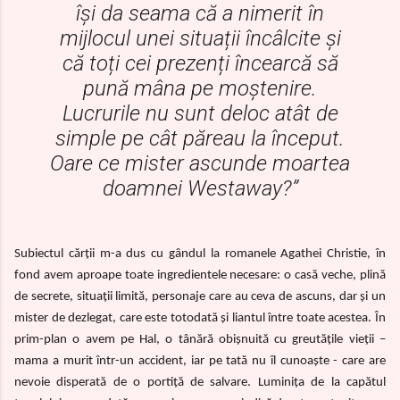
își da seama că a nimerit în
mijlocul unei situații încâlcite și
că toți cei prezenți încearcă să
pună mâna pe moștenire.
Lucrurile nu sunt deloc atât de
simple pe cât păreau la început.
Oare ce mister ascunde moartea
doamnei Westaway?”
Subiectul cărții m-a dus cu gândul la romanele Agathei Christie, în
fond avem aproape toate ingredientele necesare: o casă veche, plină
de secrete, situații limită, personaje care au ceva de ascuns, dar și un
mister de dezlegat, care este totodată și liantul între toate acestea. În
prim-plan o avem pe Hal, o tânără obișnuită cu greutățile vieții –
mama a murit într-un accident, iar pe tată nu îl cunoaște - care are
nevoie disperată de o portiță de salvare. Luminița de la capătul