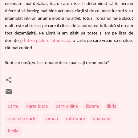
creionate mai detaliat, lucru care m-ar fi determinat să le percep
diferit și să înțeleg mai bine acțiunea cărții și de ce unele lucruri s-au
întâmplat într-un anume mod și nu altfel. Totuși, romanul mi-a plăcut
mult, este al treilea pe care îl citesc de la autoarea britanică și nu am
fost dezamăgită. Pe Libris le-am găsit pe toate și am pe lista de
dorințe și
Într-o pădure întunecată
, o carte pe care vreau să o citesc
cât mai curând.
Sunt curioasă, voi ce romane de suspans ați recomanda?
carte
carte buna
certi online
librarie
libris
recenzie carte
roman
ruth ware
suspans
thriller