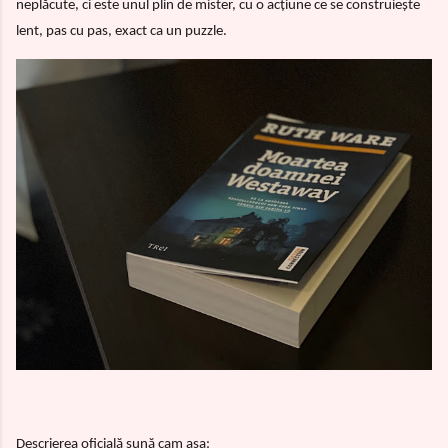
neplăcute, ci este unul plin de mister, cu o acțiune ce se construiește
lent, pas cu pas, exact ca un puzzle.
Descrierea oficială sună cam așa: