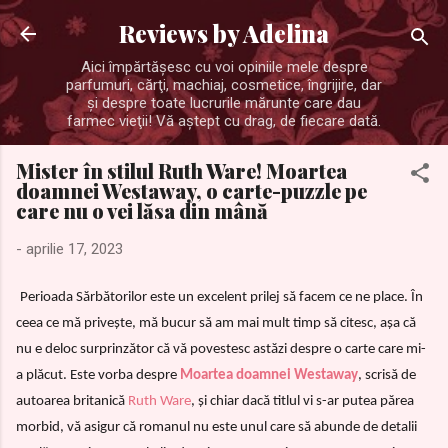
Treceți la conținutul principal
Reviews by Adelina
Aici împărtăşesc cu voi opiniile mele despre
parfumuri, cărţi, machiaj, cosmetice, îngrijire, dar
şi despre toate lucrurile mărunte care dau
farmec vieţii! Vă aştept cu drag, de fiecare dată.
Mister în stilul Ruth Ware! Moartea
doamnei Westaway, o carte-puzzle pe
care nu o vei lăsa din mână
-
aprilie 17, 2023
Perioada Sărbătorilor este un excelent prilej să facem ce ne place. În
ceea ce mă privește, mă bucur să am mai mult timp să citesc, așa că
nu e deloc surprinzător că vă povestesc astăzi despre o carte care mi-
a plăcut. Este vorba despre
Moartea doamnei Westaway
, scrisă de
autoarea britanică
Ruth Ware
, și chiar dacă titlul vi s-ar putea părea
morbid, vă asigur că romanul nu este unul care să abunde de detalii