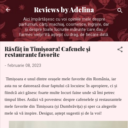
Treceți la conținutul principal
Reviews by Adelina
Aici împărtăşesc cu voi opiniile mele despre
parfumuri, cărţi, machiaj, cosmetice, îngrijire, dar
şi despre toate lucrurile mărunte care dau
farmec vieţii! Vă aştept cu drag, de fiecare dată.
Răsfăț în Timișoara! Cafenele și
restaurante favorite
-
februarie 08, 2023
Timișoara e unul dintre orașele mele favorite din România, iar
asta nu se datorează doar faptului că locuiesc în apropiere, ci și
fiindcă aici găsesc foarte multe locuri faine unde să îmi petrec
timpul liber. Astăzi vă povestesc despre cafenelele și restaurantele
mele favorite din Timișoara (și Dumbrăvița) și sper ca alegerile
mele să vă inspire. Desigur, aștept sugestii și de la voi!