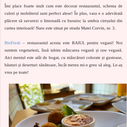
Îmi place foarte mult cum este decorat restaurantul, schema de
culori și mobilierul sunt perfect alese! În plus, vara e o adevărată
plăcere să savurezi o limonadă cu busuioc la umbra cireșului din
curtea interioară! Naru este situat pe strada Matei Corvin, nr. 3.
BioFresh
– restaurantul acesta este RAIUL pentru vegani! Noi
suntem vegetarieni, însă iubim mâncarea vegană și raw vegană.
Aici meniul este atât de bogat, cu mâncăruri colorate și gustoase,
băuturi și deserturi sănătoase, încât mereu mi-e greu să aleg. Le-aș
vrea pe toate!