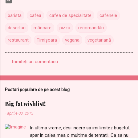
barista
cafea
cafea de specialitate
cafenele
deserturi
mâncare
pizza
recomandări
restaurant
Timișoara
vegana
vegetariană
Trimiteți un comentariu
C
o
m
Postări populare de pe acest blog
e
n
Big fat wishlist!
t
-
aprilie 03, 2013
a
In ultima vreme, desi incerc sa imi limitez bugetul,
r
apar in calea mea o multime de tentatii. Ca sa nu
i