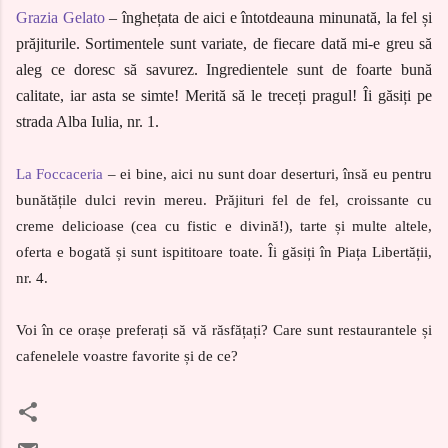
Grazia Gelato
– înghețata de aici e întotdeauna minunată, la fel și
prăjiturile. Sortimentele sunt variate, de fiecare dată mi-e greu să
aleg ce doresc să savurez. Ingredientele sunt de foarte bună
calitate, iar asta se simte! Merită să le treceți pragul! Îi găsiți pe
strada Alba Iulia, nr. 1.
La Foccaceria
– ei bine, aici nu sunt doar deserturi, însă eu pentru
bunătățile dulci revin mereu. Prăjituri fel de fel, croissante cu
creme delicioase (cea cu fistic e divină!), tarte și multe altele,
oferta e bogată și sunt ispititoare toate. Îi găsiți în Piața Libertății,
nr. 4.
Voi în ce orașe preferați să vă răsfățați? Care sunt restaurantele și
cafenelele voastre favorite și de ce?