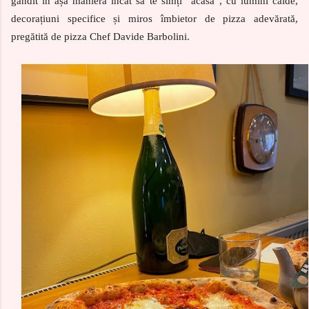
gândit în așa manieră încât să te simți ”acasă”, cu lumini calde,
decorațiuni specifice și miros îmbietor de pizza adevărată,
pregătită de pizza Chef Davide Barbolini.