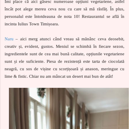
Îmi place că aici găsesc numeroase opțiuni vegetariene, astfel
încât pot alege mereu ceva nou cu care să mă răsfăț. În plus,
personalul este întotdeauna de nota 10! Restaurantul se află în
incinta Iulius Town Timișoara.
Naru
– aici merg atunci când vreau să mănânc ceva deosebit,
creativ și, evident, gustos. Meniul se schimbă în fiecare sezon,
ingredientele sunt de cea mai bună calitate, opțiunile vegetariene
sunt și ele suficiente. Piesa de rezistență este tarta de ciocolată
neagră, cu sos de vișine cu scorțișoară și anason, meringue cu
lime & fistic. Chiar nu am mâncat un desert mai bun de atât!