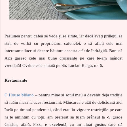
Pasiunea pentru cafea se vede și se simte, iar dacă aveți prillejul să
stați de vorbă cu proprietarul cafenelei, o să aflați cele mai
interesante lucruri despre băutura aceasta atât de îndrăgită. Bonus?
Aici găsesc cele mai bune croissante pe care le-am mâncat
vreodată! Ovride este situată pe Str. Lucian Blaga, nr. 6.
Restaurante
C House Milano
– pentru mine și soțul meu a devenit deja tradiție
să luăm masa la acest restaurant. Mâncarea e atât de delicioasă aici
încât pe timpul pandemiei, când erau în vigoare restricțiile pe care
ni le amintim cu toții, am preferat să luăm prânzul la -9 grade
Celsius, afară. Pizza e excelentă, cu un aluat gustos care dă