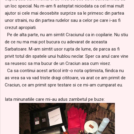
un loc special. Nu m-am fi asteptat niciodata ca cel mai mult
ajutor si cele mai deosebite surprize sa le primesc din partea
unor straini, nu din partea rudelor sau a celor pe care i-as fi
crezut apropiati.
Pe de alta parte, nu am simtit Craciunul ca in copilarie. Nu stiu
de ce nu ma mai pot bucura cu adevarat de aceasta
Sarbatoare. M-am simtit usor rupta de lume, de parca as fi
privit totul din spatele unui hublou neclar. Sper ca anul care vine
sa reusesc sa ma bucur de un Craciun asa cum visez.
Ca sa continui acest articol intr-o nota optimista, fiindca nu
as vrea sa va vad triste dragi cititoare, va arat ce am primit de
Craciun, ce am primit spre testare si ce mi-am cumparat eu.
Iata minunatiile care mi-au adus zambetul pe buze: