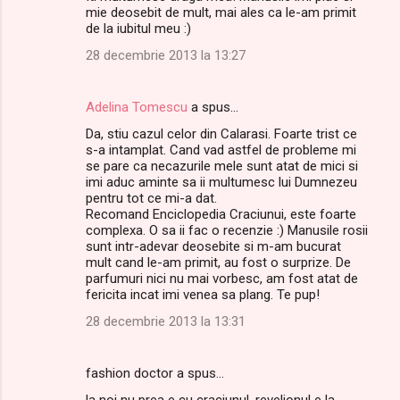
mie deosebit de mult, mai ales ca le-am primit
de la iubitul meu :)
28 decembrie 2013 la 13:27
Adelina Tomescu
a spus…
Da, stiu cazul celor din Calarasi. Foarte trist ce
s-a intamplat. Cand vad astfel de probleme mi
se pare ca necazurile mele sunt atat de mici si
imi aduc aminte sa ii multumesc lui Dumnezeu
pentru tot ce mi-a dat.
Recomand Enciclopedia Craciunui, este foarte
complexa. O sa ii fac o recenzie :) Manusile rosii
sunt intr-adevar deosebite si m-am bucurat
mult cand le-am primit, au fost o surprize. De
parfumuri nici nu mai vorbesc, am fost atat de
fericita incat imi venea sa plang. Te pup!
28 decembrie 2013 la 13:31
fashion doctor a spus…
la noi nu prea e cu craciunul, revelionul e la