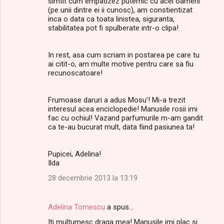
simtit cum empatizez puternic cu acei oameni
(pe unii dintre ei ii cunosc), am constientizat
inca o data ca toata linistea, siguranta,
stabilitatea pot fi spulberate intr-o clipa!
In rest, asa cum scriam in postarea pe care tu
ai citit-o, am multe motive pentru care sa fiu
recunoscatoare!
Frumoase daruri a adus Mosu'! Mi-a trezit
interesul acea enciclopedie! Manusile rosii imi
fac cu ochiul! Vazand parfumurile m-am gandit
ca te-au bucurat mult, data fiind pasiunea ta!
Pupicei, Adelina!
Ilda
28 decembrie 2013 la 13:19
Adelina Tomescu
a spus…
Iti multumesc draga mea! Manusile imi plac si