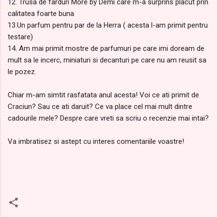
12. Trusa de farduri More by Demi care m-a surprins placut prin
calitatea foarte buna
13.Un parfum pentru par de la Herra ( acesta l-am primit pentru
testare)
14. Am mai primit mostre de parfumuri pe care imi doream de
mult sa le incerc, miniaturi si decanturi pe care nu am reusit sa
le pozez.
Chiar m-am simtit rasfatata anul acesta! Voi ce ati primit de
Craciun? Sau ce ati daruit? Ce va place cel mai mult dintre
cadourile mele? Despre care vreti sa scriu o recenzie mai intai?
Va imbratisez si astept cu interes comentariile voastre!