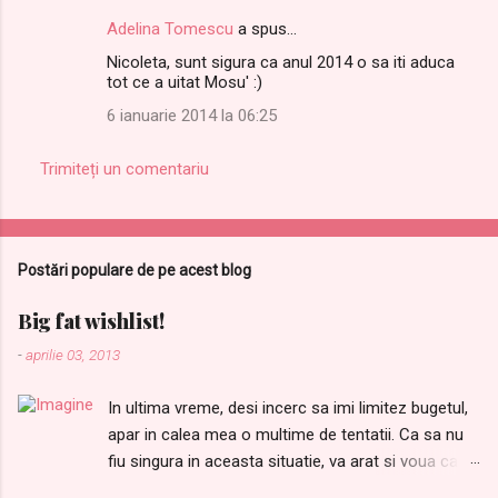
Adelina Tomescu
a spus…
Nicoleta, sunt sigura ca anul 2014 o sa iti aduca
tot ce a uitat Mosu' :)
6 ianuarie 2014 la 06:25
Trimiteți un comentariu
Postări populare de pe acest blog
Big fat wishlist!
-
aprilie 03, 2013
In ultima vreme, desi incerc sa imi limitez bugetul,
apar in calea mea o multime de tentatii. Ca sa nu
fiu singura in aceasta situatie, va arat si voua care
sunt lucrurile dupa care tanjesc. Ordinea este