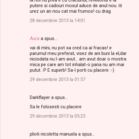
putere si cadouri mosul aduce de anul nou. iti
urez un an nou cat mai frumos! cu drag
28 decembrie 2013 la 14:01
Aura
a spus…
vai di mini, nu pot sa cred ca ai fracas! e
parumul meu preferat, visez de ani buni la el,dar
niciodata nu l-am avut... am avut doar o mostra
mica pe care am tot inhalat-o pana nu am mai
putut. :P E superb! Sa-l porti cu placere :-)
29 decembrie 2013 la 01:57
Darkflayer a spus…
Sa le folosesti cu placere
29 decembrie 2013 la 05:23
plioti nicoletta manuela a spus…