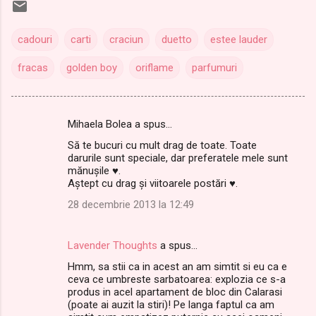
cadouri
carti
craciun
duetto
estee lauder
fracas
golden boy
oriflame
parfumuri
Mihaela Bolea a spus…
C
Să te bucuri cu mult drag de toate. Toate
o
darurile sunt speciale, dar preferatele mele sunt
m
mănuşile ♥.
Aştept cu drag şi viitoarele postări ♥ .
e
28 decembrie 2013 la 12:49
n
t
Lavender Thoughts
a spus…
a
Hmm, sa stii ca in acest an am simtit si eu ca e
r
ceva ce umbreste sarbatoarea: explozia ce s-a
i
produs in acel apartament de bloc din Calarasi
(poate ai auzit la stiri)! Pe langa faptul ca am
i