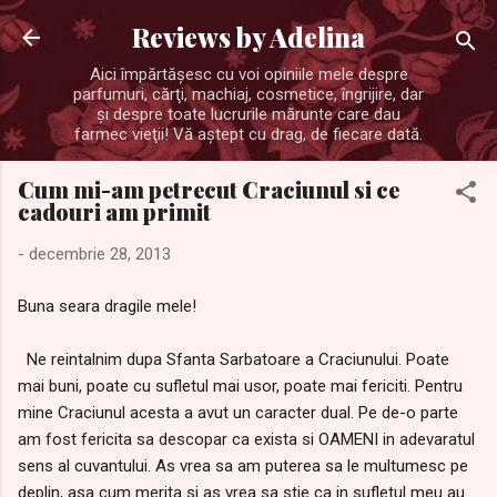
Treceți la conținutul principal
Reviews by Adelina
Aici împărtăşesc cu voi opiniile mele despre
parfumuri, cărţi, machiaj, cosmetice, îngrijire, dar
şi despre toate lucrurile mărunte care dau
farmec vieţii! Vă aştept cu drag, de fiecare dată.
Cum mi-am petrecut Craciunul si ce
cadouri am primit
-
decembrie 28, 2013
Buna seara dragile mele!
Ne reintalnim dupa Sfanta Sarbatoare a Craciunului. Poate
mai buni, poate cu sufletul mai usor, poate mai fericiti. Pentru
mine Craciunul acesta a avut un caracter dual. Pe de-o parte
am fost fericita sa descopar ca exista si OAMENI in adevaratul
sens al cuvantului. As vrea sa am puterea sa le multumesc pe
deplin, asa cum merita si as vrea sa stie ca in sufletul meu au