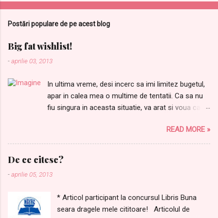
o
m
Postări populare de pe acest blog
e
n
Big fat wishlist!
t
-
aprilie 03, 2013
a
In ultima vreme, desi incerc sa imi limitez bugetul,
r
apar in calea mea o multime de tentatii. Ca sa nu
i
fiu singura in aceasta situatie, va arat si voua care
i
sunt lucrurile dupa care tanjesc. Ordinea este
READ MORE »
aleatorie: 1.Samponul meu preferat Joico Moisture
Recovery de AICI 2. Balsamul care completeaza
perfect samponul de mai sus, il gasiti AICI Pentru
De ce citesc?
ca niciodata nu avem destule farduri, nu mi-ar
-
aprilie 05, 2013
strica urmatoarele produse: 3. M-am indragostit de
acest ruj Alessandro, de AICI 4.Si de laudatele
* Articol participant la concursul Libris Buna
rujuri L'oreal Rouge Caresee, in special de Dating
seara dragele mele cititoare! Articolul de
Coral, de AICI . Nu e superb? 5. Mai visez si la un