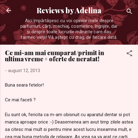
Treceți la conținutul principal
Reviews by Adelina
Aici împărtăşesc cu voi opiniile mele despre
parfumuri, cărţi, machiaj, cosmetice, îngrijire, dar
şi despre toate lucrurile mărunte care dau
farmec vieţii! Vă aştept cu drag, de fiecare dată.
Ce mi-am mai cumparat/primit in
ultima vreme + oferte de neratat!
-
august 12, 2013
Buna seara fetelor!
Ce mai faceti ?
Eu sunt ok, fericita ca m-am obisnuit cu aparatul dentar si pot
manca aproape orice :-) Deasemenea am avut timp zilele astea
sa citesc mai mult si pentru mine acest lucru inseamna mult, e
cea mai buna metoda de relaxare. As vrea sa va arat ce carti