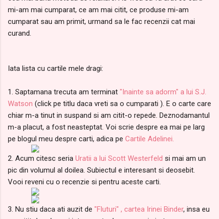
mi-am mai cumparat, ce am mai citit, ce produse mi-am
cumparat sau am primit, urmand sa le fac recenzii cat mai
curand.
Iata lista cu cartile mele dragi:
1. Saptamana trecuta am terminat
"Inainte sa adorm" a lui S.J.
Watson
(click pe titlu daca vreti sa o cumparati ). E o carte care
chiar m-a tinut in suspand si am citit-o repede. Deznodamantul
m-a placut, a fost neasteptat. Voi scrie despre ea mai pe larg
pe blogul meu despre carti, adica pe
Cartile Adelinei.
2. Acum citesc seria
Uratii a lui Scott Westerfeld
si mai am un
pic din volumul al doilea. Subiectul e interesant si deosebit.
Vooi reveni cu o recenzie si pentru aceste carti.
3. Nu stiu daca ati auzit de
"Fluturi" , cartea Irinei Binder
, insa eu